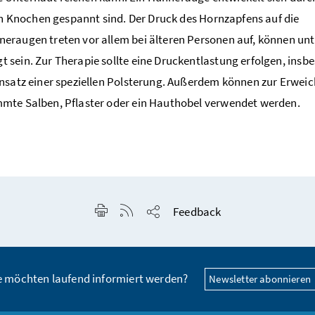
en Knochen gespannt sind. Der Druck des Hornzapfens auf die
eraugen treten vor allem bei älteren Personen auf, können unt
sein. Zur Therapie sollte eine Druckentlastung erfolgen, insb
insatz einer speziellen Polsterung. Außerdem können zur Erwei
mte Salben, Pflaster oder ein Hauthobel verwendet werden.
Seite drucken
RSS-Feed anzeigen
Feedback
Seite teilen
e möchten laufend informiert werden?
Newsletter abonnieren