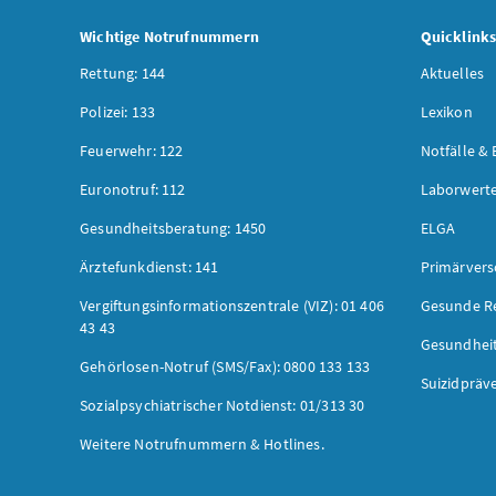
Wichtige Notrufnummern
Quicklink
Rettung: 144
Aktuelles
Polizei: 133
Lexikon
Feuerwehr: 122
Notfälle & 
Euronotruf: 112
Laborwerte
Gesundheitsberatung: 1450
ELGA
Ärztefunkdienst: 141
Primärver
Vergiftungsinformationszentrale (VIZ): 01 406
Gesunde R
43 43
Gesundhei
Gehörlosen-Notruf (SMS/Fax): 0800 133 133
Suizidpräv
Sozialpsychiatrischer Notdienst: 01/313 30
Weitere Notrufnummern & Hotlines.