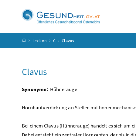
Accesskey
Accesskey
Accesskey
Accesskey
Zum Inhalt
Zum Hauptmenü
Zum Untermenü
Zur Suche
[4]
[1]
[3]
[2]
Startseite
Lexikon
C
Clavus
Clavus
Synonyme:
Hühnerauge
Hornhautverdickung an Stellen mit hoher mechanis
Bei einem Clavus (Hühnerauge) handelt es sich um e
Dabei entsteht ein zentraler Hornzapfen, der bis in 