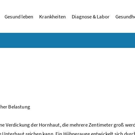
Gesund leben
Krankheiten
Diagnose & Labor
Gesundhe
cher Belastung
ine Verdickung der Hornhaut, die mehrere Zentimeter groß wer
die Unterhaut reichen kann. Ein Hühnerauge entwickelt sich durc