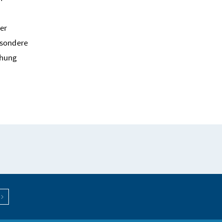
er
esondere
chung