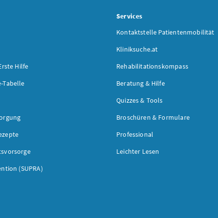
s
Services
Kontaktstelle Patientenmobilität
Kliniksuche.at
Erste Hilfe
Rehabilitationskompass
-Tabelle
Beratung & Hilfe
Quizzes & Tools
sorgung
Broschüren & Formulare
ezepte
Professional
tsvorsorge
Leichter Lesen
ention (SUPRA)