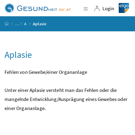
Accesskey
Accesskey
Accesskey
Accesskey
Zum Inhalt
Zum Hauptmenü
Zum Untermenü
Zur Suche
[4]
[1]
[3]
[2]
Login
Navigation einblende
Login
Startseite
…
A
Aplasie
Aplasie
Fehlen von Gewebe/einer Organanlage
Unter einer Aplasie versteht man das Fehlen oder die
mangelnde Entwicklung/Ausprägung eines Gewebes oder
einer Organanlage.