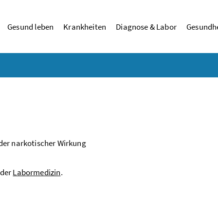
Gesund leben
Krankheiten
Diagnose & Labor
Gesundhe
der narkotischer Wirkung
 der
Labormedizin
.