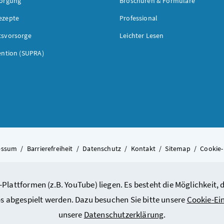
sorgung
Broschüren & Formulare
ezepte
Professional
tsvorsorge
Leichter Lesen
ention (SUPRA)
essum
/
Barrierefreiheit
/
Datenschutz
/
Kontakt
/
Sitemap
/
Cookie-
-Plattformen (z.B. YouTube) liegen. Es besteht die Möglichkeit
© 2026 Bundesministerium für A
s abgespielt werden. Dazu besuchen Sie bitte unsere
Cookie-Ei
unsere
Datenschutzerklärung
.