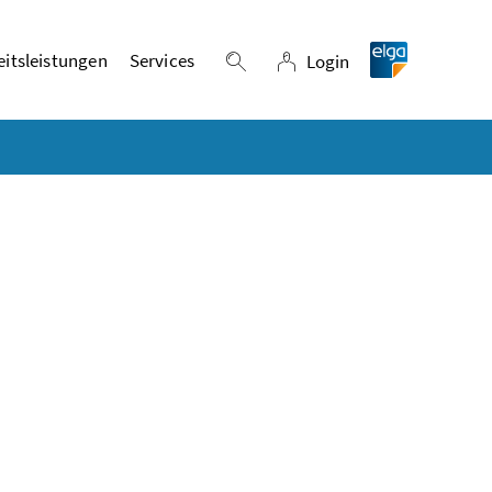
itsleistungen
Services
Login
Suche einblenden
Login