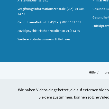
Ärztefunkdienst: 141
Primärver
Vergiftungsinformationszentrale (VIZ): 01 406
Gesunde R
43 43
Gesundhei
Gehörlosen-Notruf (SMS/Fax): 0800 133 133
Suizidpräv
Sozialpsychiatrischer Notdienst: 01/313 30
Weitere Notrufnummern & Hotlines.
Hilfe
/
Impr
Wir haben Videos eingebettet, die auf externen Video
Sie dem zustimmen, können solche Video