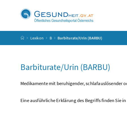
Accesskey
Accesskey
Accesskey
Accesskey
Zum Inhalt
Zum Hauptmenü
Zum Untermenü
Zur Suche
[4]
[1]
[3]
[2]
Startseite
Lexikon
B
Barbiturate/Urin (BARBU)
Barbiturate/Urin (BARBU)
Medikamente mit beruhigender, schlafauslösender o
Eine ausführliche Erklärung des Begriffs finden Sie in