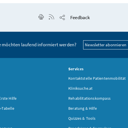
Seite drucken
RSS-Feed anzeigen
Feedback
Seite teilen
e möchten laufend informiert werden?
Newsletter abonnieren
s
Services
Kontaktstelle Patientenmobilität
Kliniksuche.at
Erste Hilfe
Rehabilitationskompass
-Tabelle
Beratung & Hilfe
Quizzes & Tools