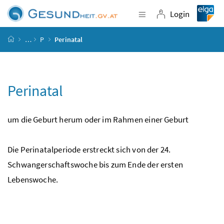
Accesskey
Accesskey
Accesskey
Accesskey
Zum Inhalt
Zum Hauptmenü
Zum Untermenü
Zur Suche
[4]
[1]
[3]
[2]
Login
Navigation einblende
Login
Startseite
…
P
Perinatal
Perinatal
um die Geburt herum oder im Rahmen einer Geburt
Die Perinatalperiode erstreckt sich von der 24.
Schwangerschaftswoche bis zum Ende der ersten
Lebenswoche.