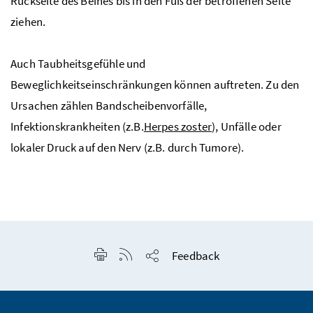
Rückseite des Beines bis in den Fuß der betroffenen Seite
ziehen.
Auch Taubheitsgefühle und
Beweglichkeitseinschränkungen können auftreten. Zu den
Ursachen zählen Bandscheibenvorfälle,
Infektionskrankheiten (
z.B.
Herpes zoster
), Unfälle oder
lokaler Druck auf den Nerv (
z.B.
durch Tumore).
Seite drucken
RSS-Feed anzeigen
Feedback
Seite teilen