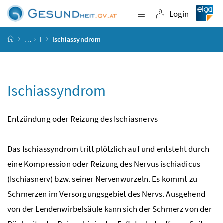
Accesskey
Accesskey
Accesskey
Accesskey
Zum Inhalt
Zum Hauptmenü
Zum Untermenü
Zur Suche
[4]
[1]
[3]
[2]
Login
Navigation einblende
Login
Startseite
…
I
Ischiassyndrom
Ischiassyndrom
Entzündung oder Reizung des Ischiasnervs
Das Ischiassyndrom tritt plötzlich auf und entsteht durch
eine Kompression oder Reizung des Nervus ischiadicus
(Ischiasnerv)
bzw.
seiner Nervenwurzeln. Es kommt zu
Schmerzen im Versorgungsgebiet des Nervs. Ausgehend
von der Lendenwirbelsäule kann sich der Schmerz von der