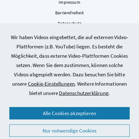
Impressum
Barrierefreiheit
Datenschutz
Kontakt
Wir haben Videos eingebettet, die auf externen Video-
Sitemap
Plattformen (z.B. YouTube) liegen. Es besteht die
Cookie-Einstellungen
Möglichkeit, dass externe Video-Plattformen Cookies
setzen. Wenn Sie dem zustimmen, können solche
Videos abgespielt werden. Dazu besuchen Sie bitte
unsere
Cookie-Einstellungen
. Weitere Informationen
bietet unsere
Datenschutzerklärung
.
© 2026 Bundesministerium für Arbeit, Soziales, Gesundheit,
Alle Cookies akzeptieren
Pflege und Konsumentenschutz
Nur notwendige Cookies