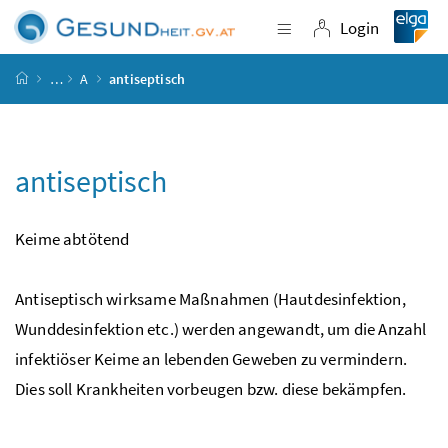
Accesskey
Accesskey
Accesskey
Accesskey
Zum Inhalt
Zum Hauptmenü
Zum Untermenü
Zur Suche
[4]
[1]
[3]
[2]
Login
Navigation einblende
Login
Startseite
…
A
antiseptisch
antiseptisch
Keime abtötend
Antiseptisch wirksame Maßnahmen (Hautdesinfektion,
Wunddesinfektion
etc.
) werden angewandt, um die Anzahl
infektiöser Keime an lebenden Geweben zu vermindern.
Dies soll Krankheiten vorbeugen
bzw.
diese bekämpfen.