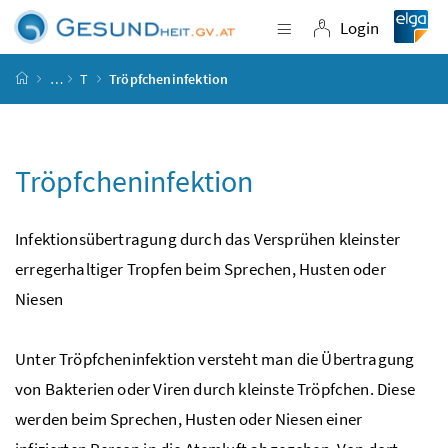
Accesskey
Accesskey
Accesskey
Accesskey
Zum Inhalt
Zum Hauptmenü
Zum Untermenü
Zur Suche
[4]
[1]
[3]
[2]
Login
Navigation einblende
Login
Startseite
…
T
Tröpfcheninfektion
Tröpfcheninfektion
Infektionsübertragung durch das Versprühen kleinster
erregerhaltiger Tropfen beim Sprechen, Husten oder
Niesen
Unter Tröpfcheninfektion versteht man die Übertragung
von Bakterien oder Viren durch kleinste Tröpfchen. Diese
werden beim Sprechen, Husten oder Niesen einer