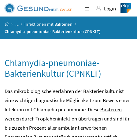
Accesskey
Accesskey
Accesskey
Accesskey
Zum Inhalt
Zum Hauptmenü
Zum Untermenü
Zur Suche
[4]
[1]
[3]
[2]
Login
Navigation einblende
Login
Startseite
…
Infektionen mit Bakterien
Chlamydia-pneumoniae-Bakterienkultur (CPNKLT)
Chlamydia-pneumoniae-
Bakterienkultur (CPNKLT)
Das mikrobiologische Verfahren der Bakterienkultur ist
eine wichtige diagnostische Möglichkeit zum Beweis einer
Infektion mit Chlamydia pneumoniae. Diese
Bakterien
werden durch
Tröpfcheninfektion
übertragen und sind für
bis zu zehn Prozent aller ambulant erworbenen
Pneumonien (
Lungenentzündungen
) verantwortlich.