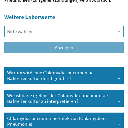
Weitere Laborwerte
Vors
Anzeigen
Warum wird eine Chlamydia-pneumoniae-
Bakterienkultur durchgeführt?
Wie ist das Ergebnis der Chlamydia-pneumoniae-
Bakterienkultur zu interpretieren?
Chlamydia-pneumoniae-Infektion (Chlamydien-
Pneumonie)