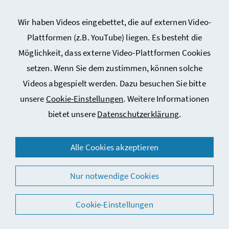
Kontakt
Wir haben Videos eingebettet, die auf externen Video-
Sitemap
Plattformen (z.B. YouTube) liegen. Es besteht die
Cookie-Einstellungen
Möglichkeit, dass externe Video-Plattformen Cookies
setzen. Wenn Sie dem zustimmen, können solche
Videos abgespielt werden. Dazu besuchen Sie bitte
unsere
Cookie-Einstellungen
. Weitere Informationen
bietet unsere
Datenschutzerklärung
.
© 2026 Bundesministerium für Arbeit, Soziales, Gesundheit,
Alle Cookies akzeptieren
Pflege und Konsumentenschutz
Nur notwendige Cookies
Cookie-Einstellungen