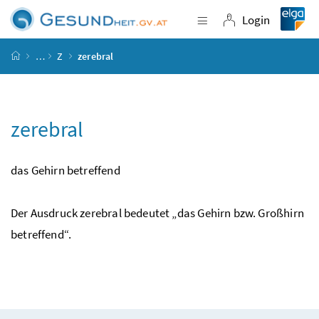
Accesskey
Accesskey
Accesskey
Accesskey
Zum Inhalt
Zum Hauptmenü
Zum Untermenü
Zur Suche
[4]
[1]
[3]
[2]
Login
Navigation einblende
Login
Startseite
…
Z
zerebral
zerebral
das Gehirn betreffend
Der Ausdruck zerebral bedeutet „das Gehirn
bzw.
Großhirn
betreffend“.