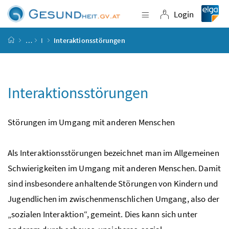
Accesskey
Accesskey
Accesskey
Accesskey
Zum Inhalt
Zum Hauptmenü
Zum Untermenü
Zur Suche
[4]
[1]
[3]
[2]
Login
Navigation einblende
Login
Startseite
…
I
Interaktionsstörungen
Interaktionsstörungen
Störungen im Umgang mit anderen Menschen
Als Interaktionsstörungen bezeichnet man im Allgemeinen
Schwierigkeiten im Umgang mit anderen Menschen. Damit
sind insbesondere anhaltende Störungen von Kindern und
Jugendlichen im zwischenmenschlichen Umgang, also der
„sozialen Interaktion“, gemeint. Dies kann sich unter