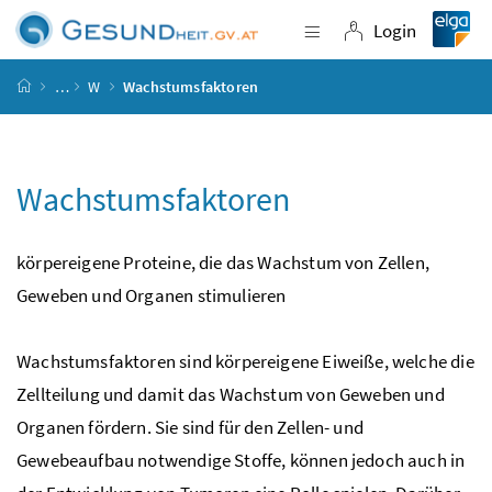
Accesskey
Accesskey
Accesskey
Accesskey
Zum Inhalt
Zum Hauptmenü
Zum Untermenü
Zur Suche
[4]
[1]
[3]
[2]
Login
Navigation einblende
Login
Startseite
…
W
Wachstumsfaktoren
Wachstumsfaktoren
körpereigene Proteine, die das Wachstum von Zellen,
Geweben und Organen stimulieren
Wachstumsfaktoren sind körpereigene Eiweiße, welche die
Zellteilung und damit das Wachstum von Geweben und
Organen fördern. Sie sind für den Zellen- und
Gewebeaufbau notwendige Stoffe, können jedoch auch in