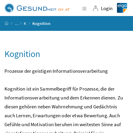
Accesskey
Accesskey
Accesskey
Accesskey
Zum Inhalt
Zum Hauptmenü
Zum Untermenü
Zur Suche
[4]
[1]
[3]
[2]
Login
Navigation einblende
Login
Startseite
…
K
Kognition
Kognition
Prozesse der geistigen Informationsverarbeitung
Kognition ist ein Sammelbegriff für Prozesse, die der
Informationsverarbeitung und dem Erkennen dienen. Zu
diesen gehören neben Wahrnehmung und Gedächtnis
auch Lernen, Erwartungen oder etwa Bewertung. Auch
Gefühle und Motivation beruhen im weitesten Sinne auf