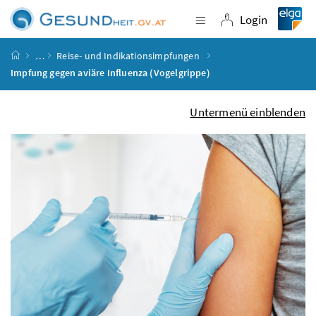
Accesskey
Accesskey
Accesskey
Accesskey
Zum Inhalt
Zum Hauptmenü
Zum Untermenü
Zur Suche
[4]
[1]
[3]
[2]
Login
Navigation einblende
Login
Startseite
…
Reise- und Indikationsimpfungen
Impfung gegen aviäre Influenza (Vogelgrippe)
Untermenü einblenden