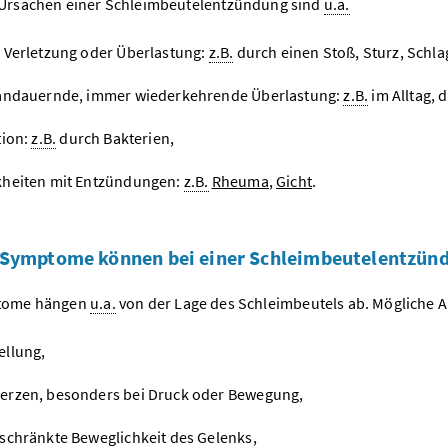
Ursachen einer Schleimbeutelentzündung sind
u.a.
 Verletzung oder Überlastung:
z.B.
durch einen Stoß, Sturz, Schla
andauernde, immer wiederkehrende Überlastung:
z.B.
im Alltag, 
tion:
z.B.
durch Bakterien,
heiten mit Entzündungen:
z.B.
Rheuma
,
Gicht
.
Symptome können bei einer Schleimbeutelentzünd
tome hängen
u.a.
von der Lage des Schleimbeutels ab. Mögliche 
llung,
rzen, besonders bei Druck oder Bewegung,
schränkte Beweglichkeit des Gelenks,