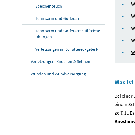
W
Speichenbruch
W
Tennisarm und Golferarm
W
Tennisarm und Golferarm: Hilfreiche
Übungen
W
Verletzungen im Schultereckgelenk
W
Verletzungen: Knochen & Sehnen
Wunden und Wundversorgung
Was ist
Bei einer
einem Sch
gefüllt. 
Knochenv