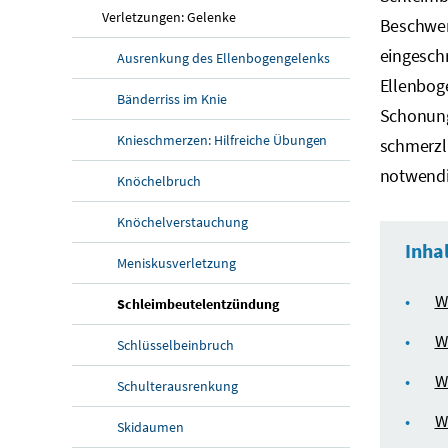
Verletzungen: Gelenke
Beschwer
eingeschr
Ausrenkung des Ellenbogengelenks
Ellenboge
Bänderriss im Knie
Schonun
Knieschmerzen: Hilfreiche Übungen
schmerzl
notwendi
Knöchelbruch
Knöchelverstauchung
Inha
Meniskusverletzung
W
Schleimbeutelentzündung
W
Schlüsselbeinbruch
W
Schulterausrenkung
W
Skidaumen