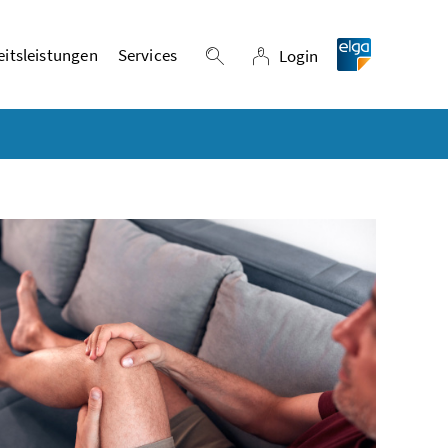
itsleistungen
Services
Login
Suche einblenden
Login