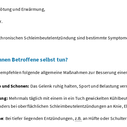
rötung und Erwärmung,
r.
 chronischen Schleimbeutelentzündung sind bestimmte Symptom
nen Betroffene selbst tun?
 empfehlen folgende allgemeine Maßnahmen zur Besserung eine
e und Schonen:
Das Gelenk ruhig halten, Sport und Belastung ve
ung:
Mehrmals täglich mit einem in ein Tuch gewickelten Kühlbeu
ders bei oberflächlichen Schleimbeutelentzündungen an Knie, E
me
: Bei tiefer liegenden Entzündungen,
z.B.
an Hüfte oder Schulter