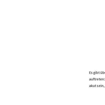
Es gibt ü
auftreten
akut sein