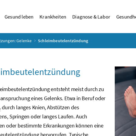
Gesund leben
Krankheiten
Diagnose & Labor
Gesundhe
tzungen: Gelenke
Schleimbeutelentzündung
eimbeutelentzündung
leimbeutelentzündung entsteht meist durch zu
eanspruchung eines Gelenks. Etwa in Beruf oder
.
durch langes Knien, Abstützen des
ens, Springen oder langes Laufen. Auch
nen oder bestimmte Erkrankungen können eine
eutelentzündung hervorrufen. Typische