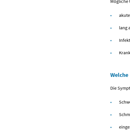
Mögliche 
akute
lang 
Infek
Krank
Welche 
Die Symp
Schwe
Schme
einge