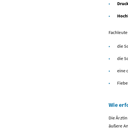
Druck
Hoch
Fachleute
die S
die S
eine 
Fiebe
Wie erf
Die Ärzti
äußere A