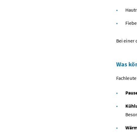
Haut
Fiebe
Bei einer
Was kön
Fachleute
Paus
Kühl
Beson
Wär