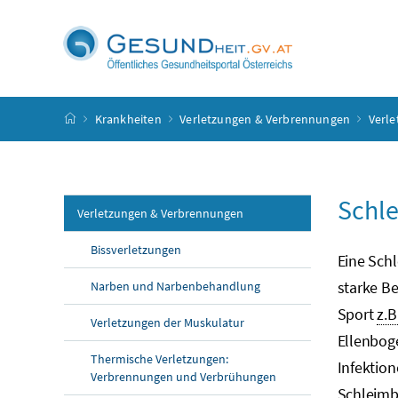
Accesskey
Accesskey
Accesskey
Accesskey
Zum Inhalt
Zum Hauptmenü
Zum Untermenü
Zur Suche
[4]
[1]
[3]
[2]
Startseite
Krankheiten
Verletzungen & Verbrennungen
Verle
Schl
Verletzungen & Verbrennungen
Bissverletzungen
Eine Sch
starke B
Narben und Narbenbehandlung
Sport
z.B
Verletzungen der Muskulatur
Ellenbog
Thermische Verletzungen:
Infektio
Verbrennungen und Verbrühungen
Schleimb