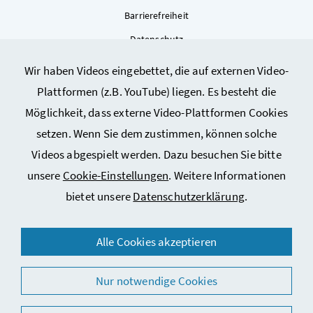
Barrierefreiheit
Datenschutz
Kontakt
Wir haben Videos eingebettet, die auf externen Video-
Sitemap
Plattformen (z.B. YouTube) liegen. Es besteht die
Cookie-Einstellungen
Möglichkeit, dass externe Video-Plattformen Cookies
setzen. Wenn Sie dem zustimmen, können solche
Videos abgespielt werden. Dazu besuchen Sie bitte
unsere
Cookie-Einstellungen
. Weitere Informationen
bietet unsere
Datenschutzerklärung
.
© 2026 Bundesministerium für Arbeit, Soziales, Gesundheit,
Alle Cookies akzeptieren
Pflege und Konsumentenschutz
Nur notwendige Cookies