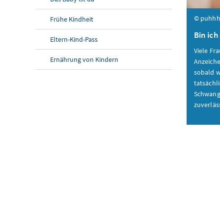
© puhh
Frühe Kindheit
Bin ic
Eltern-Kind-Pass
Viele Fr
Ernährung von Kindern
Anzeiche
sobald w
tatsächl
Schwange
zuverläs