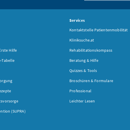
s
Services
Kontaktstelle Patientenmobilität
Kliniksuche.at
Erste Hilfe
Rehabilitationskompass
-Tabelle
Beratung & Hilfe
Quizzes & Tools
sorgung
Broschüren & Formulare
ezepte
Professional
tsvorsorge
Leichter Lesen
ention (SUPRA)