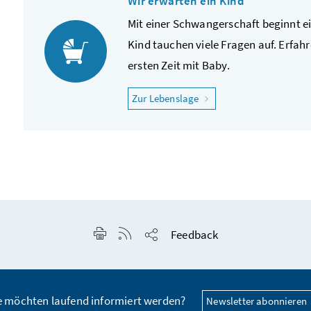
Wir erwarten ein Kind
Mit einer Schwangerschaft beginnt e
Kind tauchen viele Fragen auf. Erfah
ersten Zeit mit Baby.
"Wir erwarten ein Kind"
Zur Lebenslage
Seite drucken
RSS-Feed anzeigen
Feedback
Seite teilen
e möchten laufend informiert werden?
Newsletter abonnieren