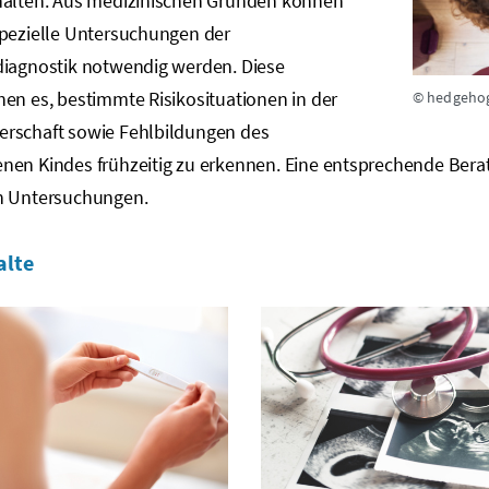
halten. Aus medizinischen Gründen können
spezielle Untersuchungen der
diagnostik notwendig werden. Diese
en es, bestimmte Risikosituationen in der
© hedgeho
rschaft sowie Fehlbildungen des
nen Kindes frühzeitig zu erkennen. Eine entsprechende Berat
n Untersuchungen.
alte