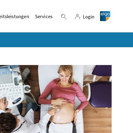
itsleistungen
Services
Login
Suche einblenden
Login