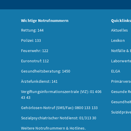
Wichtige Notrufnummern
Quicklink
Rettung: 144
Aktuelles
Polizei: 133
Lexikon
Feuerwehr: 122
Notfälle & 
Euronotruf: 112
Laborwerte
Gesundheitsberatung: 1450
ELGA
Ärztefunkdienst: 141
Primärver
Vergiftungsinformationszentrale (VIZ): 01 406
Gesunde R
43 43
Gesundhei
Gehörlosen-Notruf (SMS/Fax): 0800 133 133
Suizidpräv
Sozialpsychiatrischer Notdienst: 01/313 30
Weitere Notrufnummern & Hotlines.