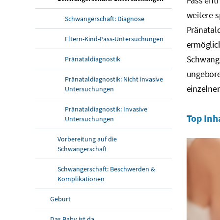
Pass ent
weitere 
Schwangerschaft: Diagnose
Pränatal
Eltern-Kind-Pass-Untersuchungen
ermöglich
Schwange
Pränataldiagnostik
ungebore
Pränataldiagnostik: Nicht invasive
einzelne
Untersuchungen
Pränataldiagnostik: Invasive
Top Inh
Untersuchungen
Vorbereitung auf die
Schwangerschaft
Schwangerschaft: Beschwerden &
Komplikationen
Geburt
Das Baby ist da