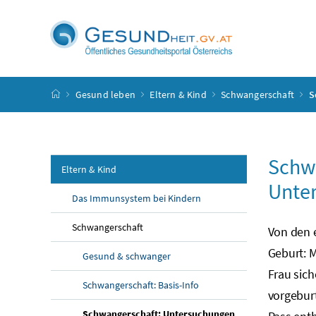
Accesskey
Accesskey
Accesskey
Accesskey
Zum Inhalt
Zum Hauptmenü
Zum Untermenü
Zur Suche
[4]
[1]
[3]
[2]
Startseite
Gesund leben
Eltern & Kind
Schwangerschaft
S
Schw
Eltern & Kind
Unte
Das Immunsystem bei Kindern
Schwangerschaft
Von den 
Geburt: M
Gesund & schwanger
Frau sich
Schwangerschaft: Basis-Info
vorgebur
Schwangerschaft: Untersuchungen