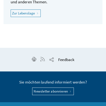
und anderen Themen.
"Ich fühle mich krank"
Zur Lebenslage
Seite drucken
RSS-Feed anzeigen
Feedback
Seite teilen
Sie möchten laufend informiert werden?
Newsletter abonnieren