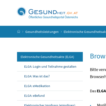
Accesskey
Accesskey
Accesskey
Accesskey
Zum Inhalt
Zum Hauptmenü
Zum Untermenü
Zur Suche
[4]
[1]
[3]
[2]
Startseite
Gesundheitsleistungen
Elektronische Gesundheitsak
Brows
Elektronische Gesundheitsakte (ELGA)
ELGA: Login und Teilnahme gestalten
Bitte ve
Browserhe
ELGA: Was ist das?
ELGA: eMedikation
Das
ELGA
ELGA: eBefund
Mozil
Elektronischer Impfpass (eImpfpass)