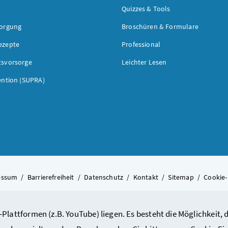
Quizzes & Tools
sorgung
Broschüren & Formulare
ezepte
Professional
tsvorsorge
Leichter Lesen
ention (SUPRA)
essum
/
Barrierefreiheit
/
Datenschutz
/
Kontakt
/
Sitemap
/
Cookie-
-Plattformen (z.B. YouTube) liegen. Es besteht die Möglichkeit
© 2026 Bundesministerium für A