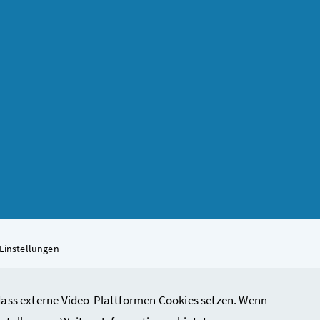
Einstellungen
, dass externe Video-Plattformen Cookies setzen. Wenn
rbeit, Soziales, Gesundheit, Pflege und Konsumentenschutz