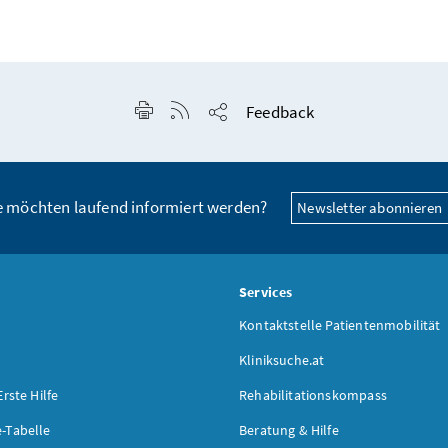
Seite drucken
RSS-Feed anzeigen
Feedback
Seite teilen
e möchten laufend informiert werden?
Newsletter abonnieren
s
Services
Kontaktstelle Patientenmobilität
Kliniksuche.at
Erste Hilfe
Rehabilitationskompass
-Tabelle
Beratung & Hilfe