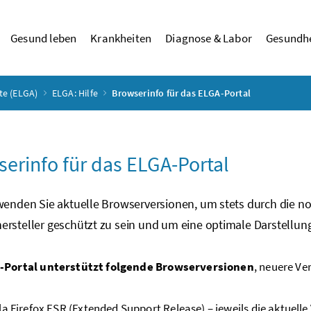
Gesund leben
Krankheiten
Diagnose & Labor
Gesundhe
te (ELGA)
ELGA: Hilfe
Browserinfo für das ELGA-Portal
erinfo für das ELGA-Portal
rwenden Sie aktuelle Browserversionen, um stets durch die n
rsteller geschützt zu sein und um eine optimale Darstellung
-Portal unterstützt folgende Browserversionen
, neuere Ve
la Firefox ESR (Extended Support Release) – jeweils die aktuelle