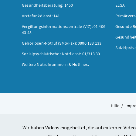
Gesundheitsberatung: 1450
ELGA
Ärztefunkdienst: 141
Primärver
Vergiftungsinformationszentrale (VIZ): 01 406
Gesunde R
43 43
Gesundhei
Gehörlosen-Notruf (SMS/Fax): 0800 133 133
Suizidpräv
Sozialpsychiatrischer Notdienst: 01/313 30
Weitere Notrufnummern & Hotlines.
Hilfe
/
Impr
Wir haben Videos eingebettet, die auf externen Video