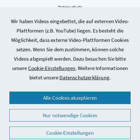
Datenschutz
Kontakt
Wir haben Videos eingebettet, die auf externen Video-
Sitemap
Plattformen (z.B. YouTube) liegen. Es besteht die
Cookie-Einstellungen
Möglichkeit, dass externe Video-Plattformen Cookies
setzen. Wenn Sie dem zustimmen, können solche
Videos abgespielt werden. Dazu besuchen Sie bitte
unsere
Cookie-Einstellungen
. Weitere Informationen
bietet unsere
Datenschutzerklärung
.
Alle Cookies akzeptieren
© 2026 Bundesministerium für Arbeit, Soziales, Gesundheit,
Pflege und Konsumentenschutz
Nur notwendige Cookies
Cookie-Einstellungen