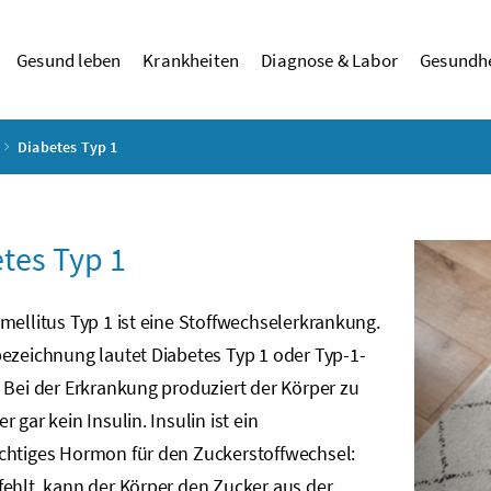
Gesund leben
Krankheiten
Diagnose & Labor
Gesundhe
Diabetes Typ 1
tes Typ 1
mellitus Typ 1 ist eine Stoffwechselerkrankung.
ezeichnung lautet Diabetes Typ 1 oder Typ-1-
 Bei der Erkrankung produziert der Körper zu
r gar kein Insulin. Insulin ist ein
chtiges Hormon für den Zuckerstoffwechsel:
ehlt, kann der Körper den Zucker aus der