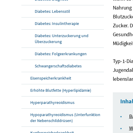
Nahrung n
Diabetes: Lebensstil
Blutzucke
Diabetes: Insulintherapie
Zucker. 
Gesundhe
Diabetes: Unterzuckerung und
Überzuckerung
Müdigkeit
Diabetes: Folgeerkrankungen
Typ-1-Dia
Schwangerschaftsdiabetes
Jugendalt
Eisenspeicherkrankheit
lebenslan
Erhöhte Blutfette (Hyperlipidämie)
Inha
Hyperparathyreoidismus
Hypoparathyreoidismus (Unterfunktion
B
der Nebenschilddrüsen)
W
Kupferspeicherkrankheit