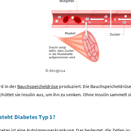
© designua
rd in der
Bauchspeicheldrüse
produziert. Die Bauchspeicheldrüse 
chüttet sie Insulin aus, um ihn zu senken. Ohne Insulin sammelt s
steht Diabetes Typ 1?
betes ist eine
Autoimmunerkrankung
. Das bedeutet, die Zellen i