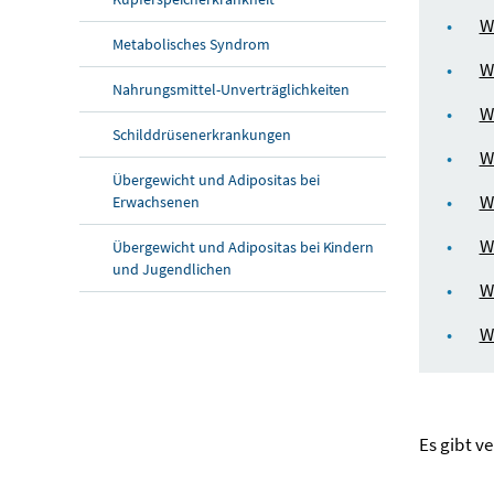
W
Metabolisches Syndrom
W
Nahrungsmittel-Unverträglichkeiten
W
Schilddrüsenerkrankungen
W
Übergewicht und Adipositas bei
W
Erwachsenen
W
Übergewicht und Adipositas bei Kindern
und Jugendlichen
W
W
Es gibt v