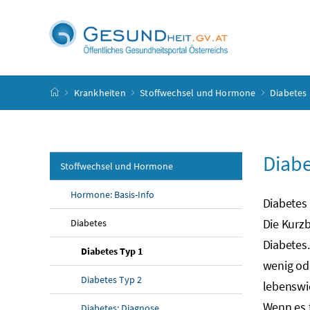
Accesskey
Accesskey
Accesskey
Accesskey
Zum Inhalt
Zum Hauptmenü
Zum Untermenü
Zur Suche
[4]
[1]
[3]
[2]
Startseite
Krankheiten
Stoffwechsel und Hormone
Diabetes
Diabe
Stoffwechsel und Hormone
Hormone: Basis-Info
Diabetes 
Die Kurzb
Diabetes
Diabetes.
Diabetes Typ 1
wenig ode
Diabetes Typ 2
lebenswi
Wenn es f
Diabetes: Diagnose