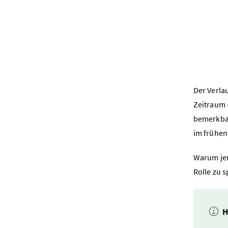
Der Verla
Zeitraum
bemerkbar
im frühen
Warum jem
Rolle zu 
H