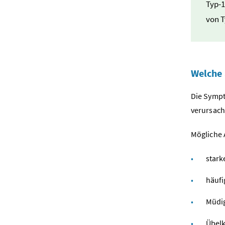
Typ-1
von T
Welche
Die Sympt
verursach
Mögliche 
stark
häufi
Müdig
Übelk