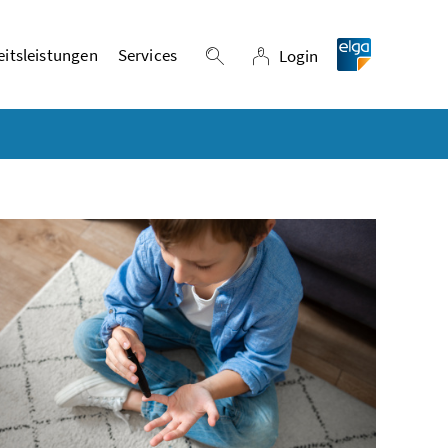
itsleistungen
Services
Login
Suche einblenden
Login