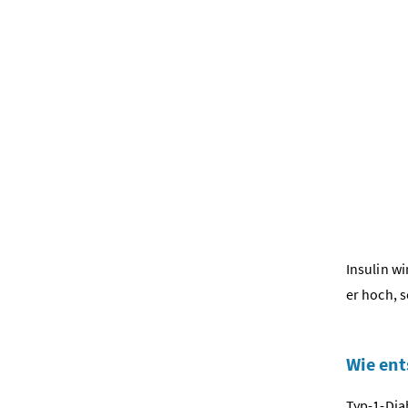
Insulin wi
er hoch, s
Wie ent
Typ-1-Dia