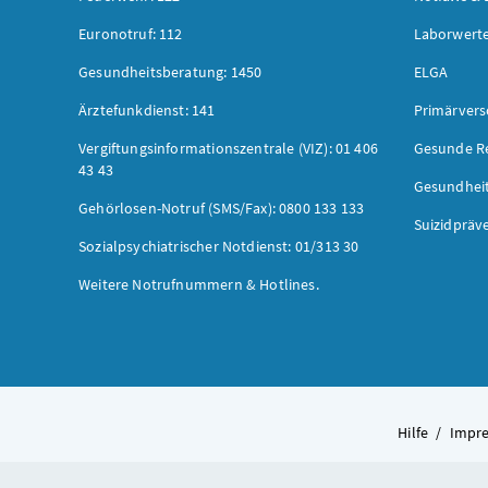
Euronotruf: 112
Laborwerte
Gesundheitsberatung: 1450
ELGA
Ärztefunkdienst: 141
Primärver
Vergiftungsinformationszentrale (VIZ): 01 406
Gesunde R
43 43
Gesundhei
Gehörlosen-Notruf (SMS/Fax): 0800 133 133
Suizidpräv
Sozialpsychiatrischer Notdienst: 01/313 30
Weitere Notrufnummern & Hotlines.
Hilfe
/
Impr