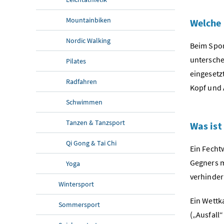
Mountainbiken
Welche 
Nordic Walking
Beim Spor
untersche
Pilates
eingesetz
Radfahren
Kopf und 
Schwimmen
Tanzen & Tanzsport
Was ist
Qi Gong & Tai Chi
Ein Fecht
Gegners m
Yoga
verhinder
Wintersport
Ein Wettk
Sommersport
(„Ausfall