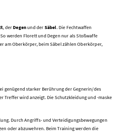
tt
, der
Degen
und der
Säbel
. Die Fechtwaffen
So werden Florett und Degen nur als Stoßwaffe
effer am Oberkörper, beim Säbel zählen Oberkörper,
Bei genügend starker Berührung der Gegnerin/des
er Treffer wird anzeigt. Die Schutzkleidung und -maske
llung. Durch Angriffs- und Verteidigungsbewegungen
setzen oder abzuwehren. Beim Training werden die