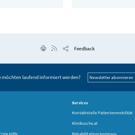
Seite drucken
RSS-Feed anzeigen
Feedback
Seite teilen
e möchten laufend informiert werden?
Newsletter abonnieren
s
Services
Kontaktstelle Patientenmobilität
Kliniksuche.at
Erste Hilfe
Rehabilitationskompass