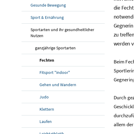
Gesunde Bewegung
die Fecht
notwendig
Sport & Ernährung
Gegnerin
Sportarten und ihr gesundheitlicher
zu treff
Nutzen
werden ve
ganzjährige Sportarten
Fechten
Beim Fech
Sportleri
Fitsport "indoor"
Gegnerin/
Gehen und Wandern
Judo
Durch gez
Geschickl
Klettern
durchzufü
Laufen
allem der
Leichtathletik