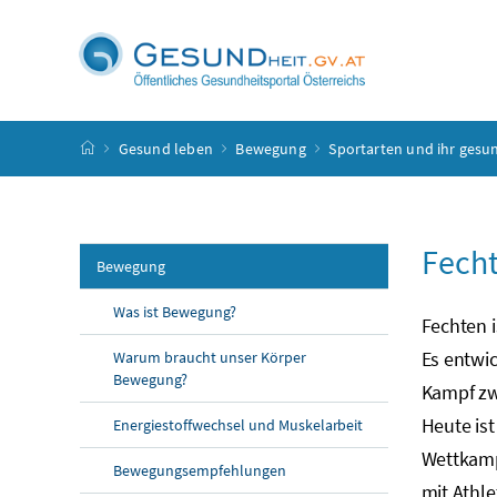
Accesskey
Accesskey
Accesskey
Accesskey
Zum Inhalt
Zum Hauptmenü
Zum Untermenü
Zur Suche
[4]
[1]
[3]
[2]
Startseite
Gesund leben
Bewegung
Sportarten und ihr gesu
Fech
Bewegung
Was ist Bewegung?
Fechten i
Es entwi
Warum braucht unser Körper
Bewegung?
Kampf zw
Heute is
Energiestoffwechsel und Muskelarbeit
Wettkamp
Bewegungsempfehlungen
mit Athle