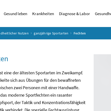
Gesund leben
Krankheiten
Diagnose & Labor
Gesundhe
ndheitlicher Nutzen
ganzjährige Sportarten
Fechten
ten
st eine der ältesten Sportarten im Zweikampf.
ckelte sich aus Übungen für den bewaffneten
ischen zwei Personen mit einer Handwaffe.
t das moderne Sportfechten ein rasanter
fsport, der Taktik und Konzentrationsfähigkeit
tik verbindet. Die spezielle Fechtausrüstung,