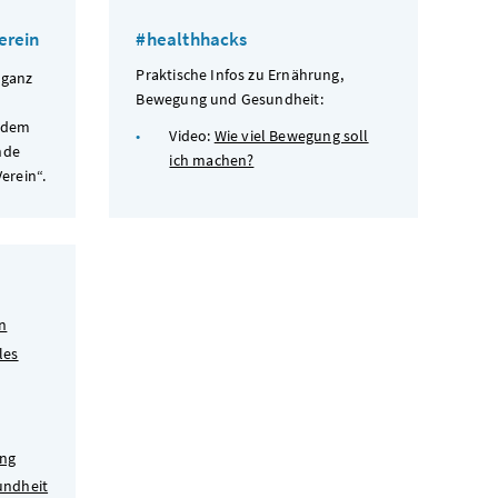
erein
#healthhacks
Praktische Infos zu Ernährung,
 ganz
Bewegung und Gesundheit:
 dem
Video:
Wie viel Bewegung soll
nde
ich machen?
erein“.
n
les
ung
undheit