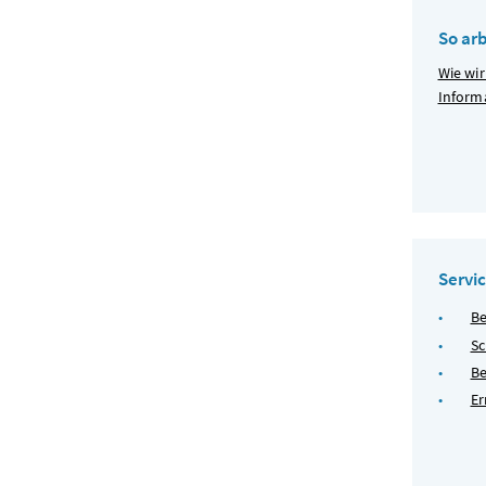
So ar
Wie wir
Inform
Servi
Be
Sc
Be
Er