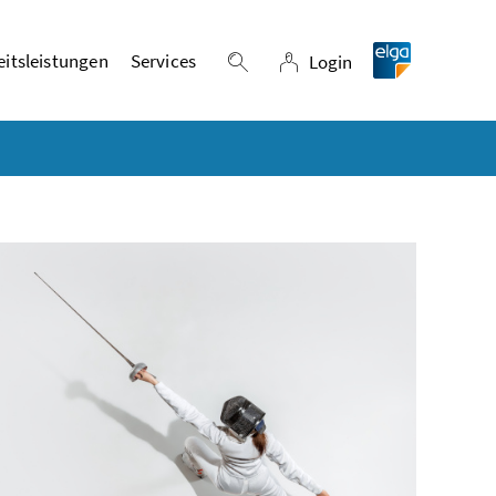
itsleistungen
Services
Login
Suche einblenden
Login