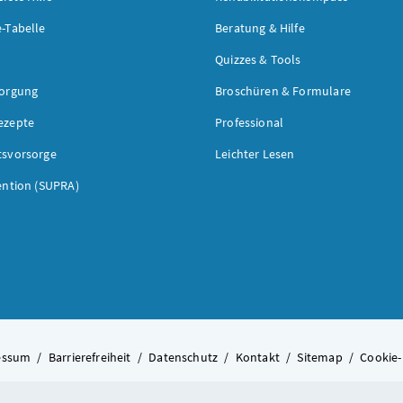
-Tabelle
Beratung & Hilfe
Quizzes & Tools
sorgung
Broschüren & Formulare
ezepte
Professional
tsvorsorge
Leichter Lesen
ention (SUPRA)
essum
/
Barrierefreiheit
/
Datenschutz
/
Kontakt
/
Sitemap
/
Cookie-