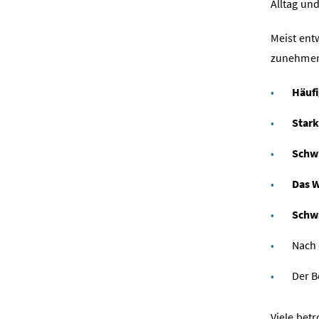
Alltag und
Meist ent
zunehmen
Häuf
Star
Schwi
Das W
Schwa
Nach
Der B
Viele bet