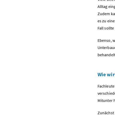
Alltag ein
Zudem kan
es zu ein
Fall sollt
Ebenso, w
Unterbauc
behandel
Wie wir
Fachleute
verschied
Mitunter
Zunächst e