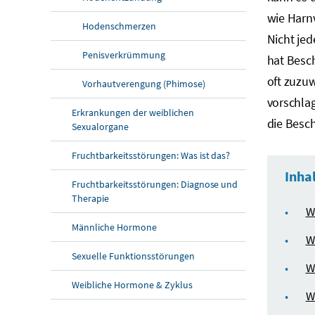
wie Harn
Hodenschmerzen
Nicht jed
Penisverkrümmung
hat Besc
oft zuzuw
Vorhautverengung (Phimose)
vorschla
Erkrankungen der weiblichen
die Besc
Sexualorgane
Fruchtbarkeitsstörungen: Was ist das?
Inha
Fruchtbarkeitsstörungen: Diagnose und
Therapie
W
Männliche Hormone
W
Sexuelle Funktionsstörungen
W
Weibliche Hormone & Zyklus
W