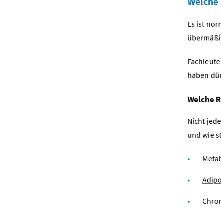
Welche 
Es ist no
übermäßig.
Fachleute
haben dür
Welche R
Nicht jed
und wie s
Meta
Adipo
Chro