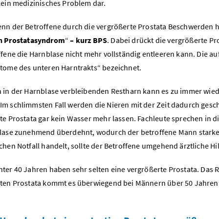
kein medizinisches Problem dar.
nn der Betroffene durch die vergrößerte Prostata Beschwerden ha
n Prostatasyndrom
“
– kurz BPS
. Dabei drückt die vergrößerte P
ffene die Harnblase nicht mehr vollständig entleeren kann. Die 
tome des unteren Harntrakts“ bezeichnet.
 in der Harnblase verbleibenden Restharn kann es zu immer wi
m schlimmsten Fall werden die Nieren mit der Zeit dadurch geschä
te Prostata gar kein Wasser mehr lassen. Fachleute sprechen in d
lase zunehmend überdehnt, wodurch der betroffene Mann starke 
chen Notfall handelt, sollte der Betroffene umgehend ärztliche H
ter 40 Jahren haben sehr selten eine vergrößerte Prostata. Das R
ten Prostata kommt es überwiegend bei Männern über 50 Jahren: 