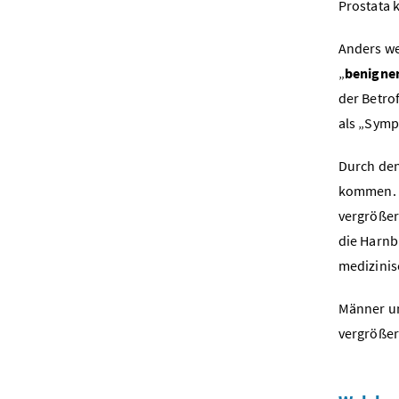
Prostata 
Anders we
„
benigne
der Betro
als „Symp
Durch den
kommen. I
vergrößer
die Harnb
medizinis
Männer un
vergrößer