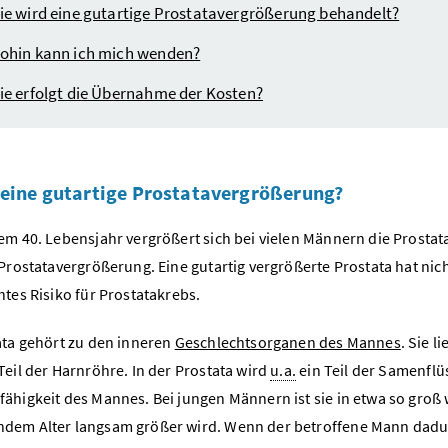
ie wird eine gutartige Prostatavergrößerung behandelt?
ohin kann ich mich wenden?
ie erfolgt die Übernahme der Kosten?
 eine gutartige Prostatavergrößerung?
em 40. Lebensjahr vergrößert sich bei vielen Männern die Prosta
 Prostatavergrößerung. Eine gutartig vergrößerte Prostata hat nic
htes Risiko für Prostatakrebs.
ata gehört zu den inneren
Geschlechtsorganen des Mannes
. Sie 
Teil der Harnröhre. In der Prostata wird
u.a.
ein Teil der Samenflüss
ähigkeit des Mannes. Bei jungen Männern ist sie in etwa so groß w
em Alter langsam größer wird. Wenn der betroffene Mann dadurc