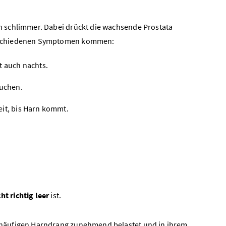
n schlimmer. Dabei drückt die wachsende Prostata
erschiedenen Symptomen kommen:
t auch nachts.
suchen.
Zeit, bis Harn kommt.
t richtig leer
ist.
 häufigen Harndrang zunehmend belastet und in ihrem