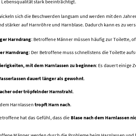
 Lebensqualität stark beeinträchtigt.
wickeln sich die Beschwerden langsam und werden mit den Jahre
d stärker auf Harnröhre und Harnblase. Dadurch kann es zu v
iger Harndrang
: Betroffene Männer müssen häufig zur Toilette, of
ker Harndrang
: Der Betroffene muss schnellstens die Toilette auf
erigkeiten, mit dem Harnlassen zu beginnen
: Es dauert einige 
asserlassen dauert länger als gewohnt
.
cher oder tröpfelnder Harnstrahl
.
 dem Harnlassen
tropft Harn nach
.
etroffene hat das Gefühl, dass die
Blase nach dem Harnlassen nich
roffene Männer werden durch die Probleme beim Harnlassen und