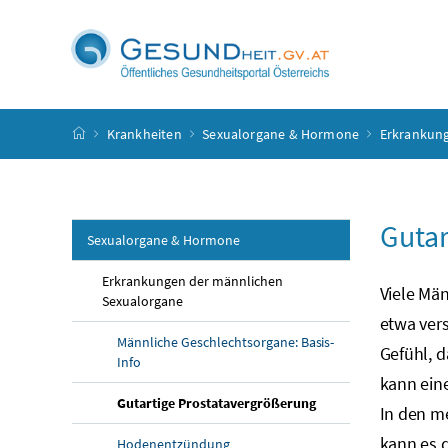
Accesskey
Accesskey
Accesskey
Accesskey
Zum Inhalt
Zum Hauptmenü
Zum Untermenü
Zur Suche
[4]
[1]
[3]
[2]
Startseite
Krankheiten
Sexualorgane & Hormone
Erkrankung
Gutar
Sexualorgane & Hormone
Erkrankungen der männlichen
Viele Mä
Sexualorgane
etwa ver
Männliche Geschlechtsorgane: Basis-
Gefühl, d
Info
kann eine
Gutartige Prostatavergrößerung
In den me
kann es 
Hodenentzündung