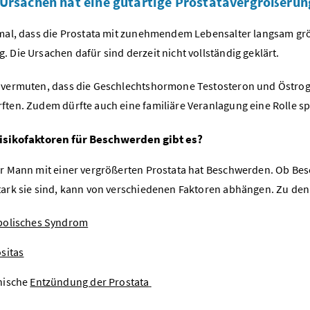
Ursachen hat eine gutartige Prostatavergrößerun
rmal, dass die Prostata mit zunehmendem Lebensalter langsam gr
 Die Ursachen dafür sind derzeit nicht vollständig geklärt.
 vermuten, dass die Geschlechtshormone Testosteron und Östrog
ften. Zudem dürfte auch eine familiäre Veranlagung eine Rolle sp
isikofaktoren für Beschwerden gibt es?
er Mann mit einer vergrößerten Prostata hat Beschwerden. Ob B
tark sie sind, kann von verschiedenen Faktoren abhängen. Zu de
bolisches Syndrom
sitas
nische
Entzündung der Prostata