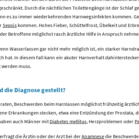
geschränkt. Durch die nächtlichen Toilettengänge ist der Schlaf ge
n es zu immer wiederkehrenden Harnwegsinfekten kommen. Gela
er
Sepsis
kommen. Hohes Fieber, Schüttelfrost, Übelkeit und Erbre
e der Betroffene möglichst rasch ärztliche Hilfe in Anspruch nehme
enn Wasserlassen gar nicht mehr möglich ist, ein starker Harndr
h hat. In diesem Fall kann ein akuter Harnverhalt dahinterstecken
t werden muss.
d die Diagnose gestellt?
 raten, Beschwerden beim Harnlassen möglichst frühzeitig ärztli
ene Erkrankungen stecken, etwa eine Entzündung der Prostata, d
 haben auch Männer mit
Diabetes mellitus,
Herzproblemen oder
P
rfragt die Ärztin oder der Arzt bei der
Anamnese
die Beschwerde