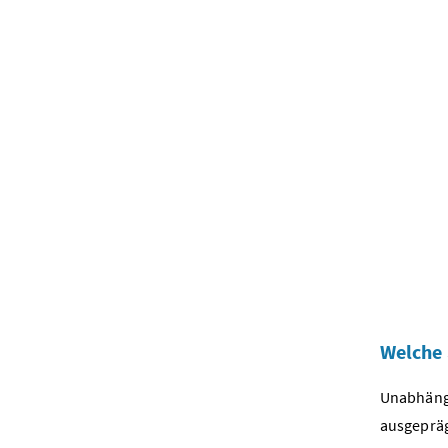
Welche 
Unabhängi
ausgepräg