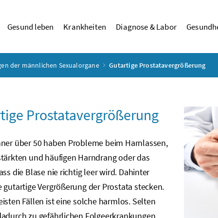
Gesund leben
Krankheiten
Diagnose & Labor
Gesundhe
en der männlichen Sexualorgane
Gutartige Prostatavergrößerung
tige Prostatavergrößerung
nner über 50 haben Probleme beim Harnlassen,
stärkten und häufigen Harndrang oder das
ass die Blase nie richtig leer wird. Dahinter
 gutartige Vergrößerung der Prostata stecken.
isten Fällen ist eine solche harmlos. Selten
dadurch zu gefährlichen Folgeerkrankungen