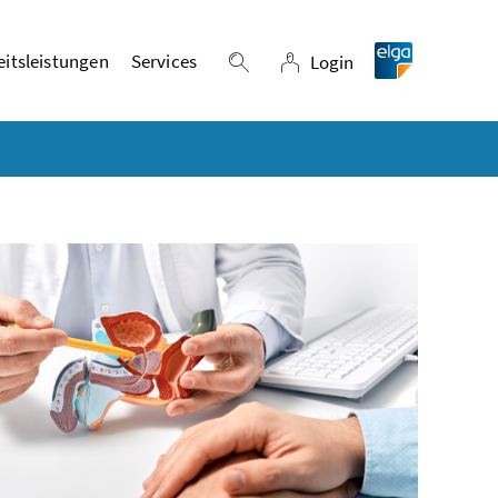
itsleistungen
Services
Login
Suche einblenden
Login