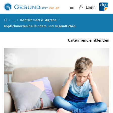
Accesskey
Accesskey
Accesskey
Accesskey
Zum Inhalt
Zum Hauptmenü
Zum Untermenü
Zur Suche
[4]
[1]
[3]
[2]
Login
Navigation einblende
Login
Startseite
…
Kopfschmerz & Migräne
Kopfschmerzen bei Kindern und Jugendlichen
Untermenü einblenden