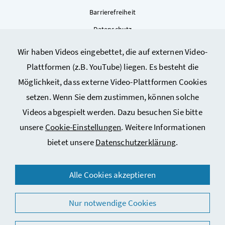
Barrierefreiheit
Datenschutz
Kontakt
Wir haben Videos eingebettet, die auf externen Video-
Sitemap
Plattformen (z.B. YouTube) liegen. Es besteht die
Cookie-Einstellungen
Möglichkeit, dass externe Video-Plattformen Cookies
setzen. Wenn Sie dem zustimmen, können solche
Videos abgespielt werden. Dazu besuchen Sie bitte
unsere
Cookie-Einstellungen
. Weitere Informationen
bietet unsere
Datenschutzerklärung
.
© 2026 Bundesministerium für Arbeit, Soziales, Gesundheit,
Alle Cookies akzeptieren
Pflege und Konsumentenschutz
Nur notwendige Cookies