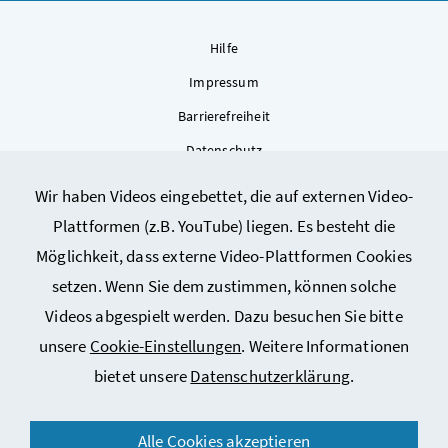
Hilfe
Impressum
Barrierefreiheit
Datenschutz
Kontakt
Wir haben Videos eingebettet, die auf externen Video-
Sitemap
Plattformen (z.B. YouTube) liegen. Es besteht die
Cookie-Einstellungen
Möglichkeit, dass externe Video-Plattformen Cookies
setzen. Wenn Sie dem zustimmen, können solche
Videos abgespielt werden. Dazu besuchen Sie bitte
unsere
Cookie-Einstellungen
. Weitere Informationen
bietet unsere
Datenschutzerklärung
.
© 2026 Bundesministerium für Arbeit, Soziales, Gesundheit,
Alle Cookies akzeptieren