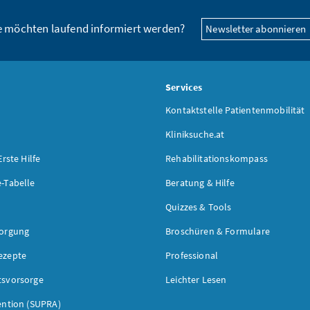
e möchten laufend informiert werden?
Newsletter abonnieren
s
Services
Kontaktstelle Patientenmobilität
Kliniksuche.at
Erste Hilfe
Rehabilitationskompass
-Tabelle
Beratung & Hilfe
Quizzes & Tools
sorgung
Broschüren & Formulare
ezepte
Professional
tsvorsorge
Leichter Lesen
ention (SUPRA)