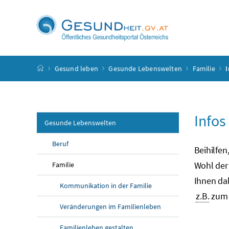
Accesskey
Accesskey
Accesskey
Accesskey
Zum Inhalt
Zum Hauptmenü
Zum Untermenü
Zur Suche
[4]
[1]
[3]
[2]
Startseite
Gesund leben
Gesunde Lebenswelten
Familie
I
Infos
Gesunde Lebenswelten
Beruf
Beihilfe
Wohl der 
Familie
Ihnen dab
Kommunikation in der Familie
z.B.
zum 
Veränderungen im Familienleben
Familienleben gestalten