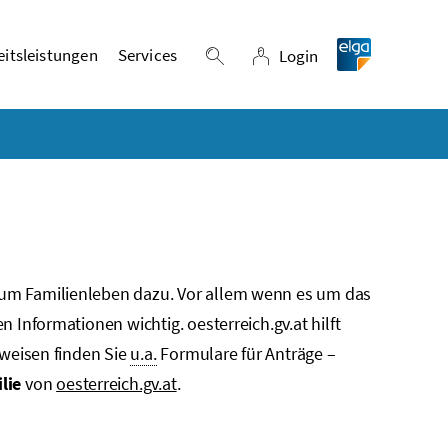
itsleistungen
Services
Login
Suche einblenden
Login
um Familienleben dazu. Vor allem wenn es um das
 Informationen wichtig. oesterreich.gv.at hilft
nweisen finden Sie
u.a.
Formulare für Anträge –
lie
von
oesterreich.gv.at
.