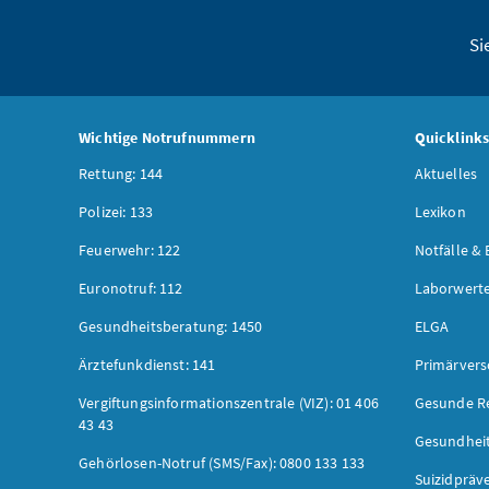
Si
Wichtige Notrufnummern
Quicklink
Rettung: 144
Aktuelles
Polizei: 133
Lexikon
Feuerwehr: 122
Notfälle & 
Euronotruf: 112
Laborwerte
Gesundheitsberatung: 1450
ELGA
Ärztefunkdienst: 141
Primärver
Vergiftungsinformationszentrale (VIZ): 01 406
Gesunde R
43 43
Gesundhei
Gehörlosen-Notruf (SMS/Fax): 0800 133 133
Suizidpräv