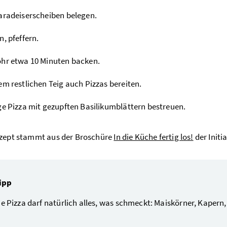
aradeiserscheiben belegen.
n, pfeffern.
hr etwa 10 Minuten backen.
em restlichen Teig auch Pizzas bereiten.
ge Pizza mit gezupften Basilikumblättern bestreuen.
ezept stammt aus der Broschüre
In die Küche fertig los!
der Initi
ipp
ie Pizza darf natürlich alles, was schmeckt: Maiskörner, Kapern,