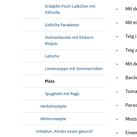
Erdäpfel-Fisch-Laibchen mit
Mit d
Dillsoße
Mit e
Gefüllte Paradeiser
Teig i
Hühnerkeulen mit Einkorn-
Risipisi
Teig 
Letscho
Mit d
Linsensuppe mit Sommerrüben
Backr
Pizza
Tomat
Spaghetti mit Ragù
Parad
Herbstrezepte
Mozza
Winterrezepte
Initiative „Kinder essen gesund“
Einen