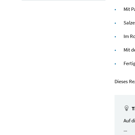
Mit P
Salze
Im Ro
Mit d
Ferti
Dieses R
T
Auf d
...