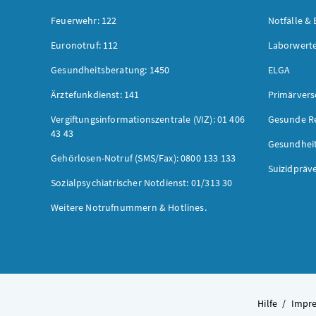
Feuerwehr: 122
Notfälle & 
Euronotruf: 112
Laborwerte
Gesundheitsberatung: 1450
ELGA
Ärztefunkdienst: 141
Primärver
Vergiftungsinformationszentrale (VIZ): 01 406
Gesunde R
43 43
Gesundhei
Gehörlosen-Notruf (SMS/Fax): 0800 133 133
Suizidpräv
Sozialpsychiatrischer Notdienst: 01/313 30
Weitere Notrufnummern & Hotlines.
Hilfe
/
Impr