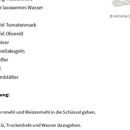
er lauwarmes Wasser
© Antonia 
öffel Tomatenmark
fel Olivenöl
eiser
rellakugeln
effer
l
umblätter
ung:
rnmehl und Weizenmehl in die Schüssel geben.
alz, Trockenhefe und Wasser dazugeben.