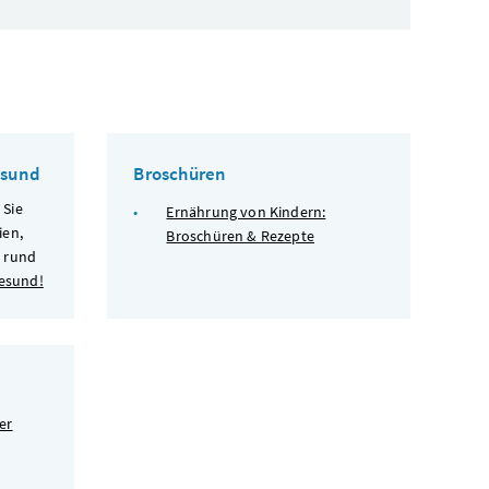
esund
Broschüren
 Sie
Ernährung von Kindern:
ien,
Broschüren & Rezepte
r rund
gesund!
er