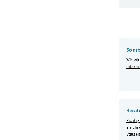
So ar
Wie wir
Inform
Berat
Richtig
Ernähr
Stillze