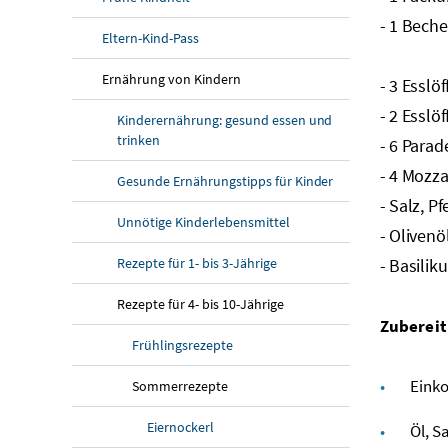
- 1 Bech
Eltern-Kind-Pass
Ernährung von Kindern
- 3 Essl
- 2 Esslöf
Kinderernährung: gesund essen und
trinken
- 6 Parad
- 4
Mozza
Gesunde Ernährungstipps für Kinder
- Salz, Pf
Unnötige Kinderlebensmittel
- Olivenö
Rezepte für 1- bis 3-Jährige
- Basilik
Rezepte für 4- bis 10-Jährige
Zubereit
Frühlingsrezepte
Einko
Sommerrezepte
Eiernockerl
Öl, S