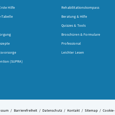
Erste Hilfe
Rehabilitationskompass
-Tabelle
Beratung & Hilfe
Quizzes & Tools
sorgung
Broschüren & Formulare
ezepte
Professional
tsvorsorge
Leichter Lesen
ention (SUPRA)
essum
/
Barrierefreiheit
/
Datenschutz
/
Kontakt
/
Sitemap
/
Cookie-