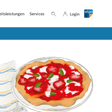
itsleistungen
Services
Login
Suche einblenden
Login