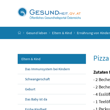
Accesskey
Accesskey
Accesskey
Accesskey
Zum Inhalt
Zum Hauptmenü
Zum Untermenü
Zur Suche
[4]
[1]
[3]
[2]
Startseite
Gesund leben
Eltern & Kind
Ernährung von Kinde
Pizza
Eltern & Kind
Das Immunsystem bei Kindern
Zutaten f
- 2 Bech
Schwangerschaft
- 2 Bech
Geburt
- 4
Esslöf
Das Baby ist da
- 1 Teelöf
- 1 Pack
Frühe Kindheit