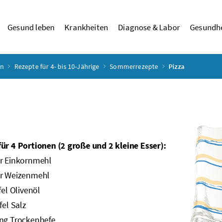
Gesund leben
Krankheiten
Diagnose & Labor
Gesundhe
rn
Rezepte für 4- bis 10-Jährige
Sommerrezepte
Pizza
ür 4 Portionen (2 große und 2 kleine Esser):
er Einkornmehl
er Weizenmehl
fel Olivenöl
fel Salz
ung Trockenhefe