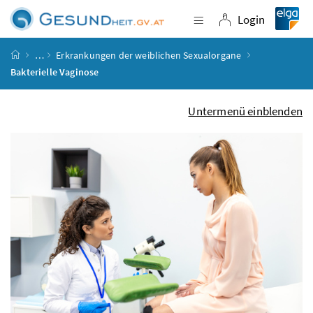
Accesskey
Accesskey
Accesskey
Accesskey
Zum Inhalt
Zum Hauptmenü
Zum Untermenü
Zur Suche
[4]
[1]
[3]
[2]
Login
Navigation einblende
Login
Startseite
…
Erkrankungen der weiblichen Sexualorgane
Bakterielle Vaginose
Untermenü einblenden