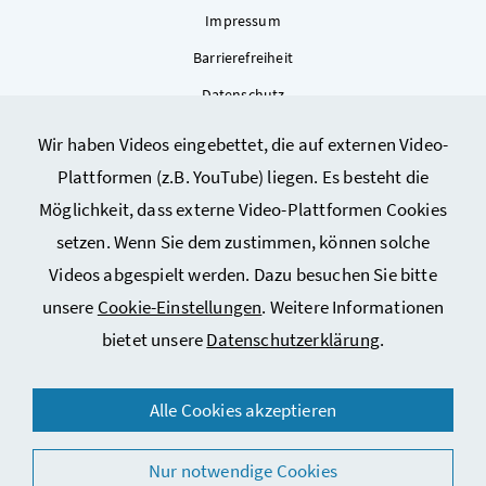
Impressum
Barrierefreiheit
Datenschutz
Kontakt
Wir haben Videos eingebettet, die auf externen Video-
Sitemap
Plattformen (z.B. YouTube) liegen. Es besteht die
Cookie-Einstellungen
Möglichkeit, dass externe Video-Plattformen Cookies
setzen. Wenn Sie dem zustimmen, können solche
Videos abgespielt werden. Dazu besuchen Sie bitte
unsere
Cookie-Einstellungen
. Weitere Informationen
bietet unsere
Datenschutzerklärung
.
© 2026 Bundesministerium für Arbeit, Soziales, Gesundheit,
Alle Cookies akzeptieren
Pflege und Konsumentenschutz
Nur notwendige Cookies