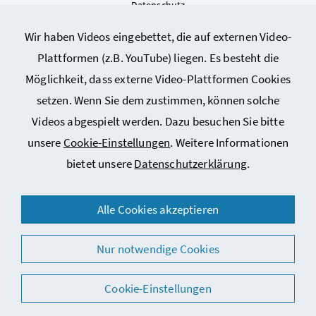
Datenschutz
Kontakt
Wir haben Videos eingebettet, die auf externen Video-
Sitemap
Plattformen (z.B. YouTube) liegen. Es besteht die
Cookie-Einstellungen
Möglichkeit, dass externe Video-Plattformen Cookies
setzen. Wenn Sie dem zustimmen, können solche
Videos abgespielt werden. Dazu besuchen Sie bitte
unsere
Cookie-Einstellungen
. Weitere Informationen
bietet unsere
Datenschutzerklärung
.
© 2026 Bundesministerium für Arbeit, Soziales, Gesundheit,
Alle Cookies akzeptieren
Pflege und Konsumentenschutz
Nur notwendige Cookies
Cookie-Einstellungen