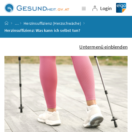
Accesskey
Accesskey
Accesskey
Accesskey
Zum Inhalt
Zum Hauptmenü
Zum Untermenü
Zur Suche
[4]
[1]
[3]
[2]
Login
Navigation einblende
Login
Startseite
…
Herzinsuffizienz (Herzschwäche)
Herzinsuffizienz: Was kann ich selbst tun?
Untermenü einblenden