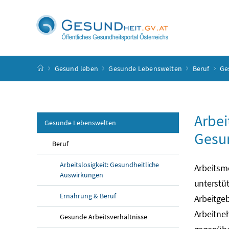
Accesskey
Accesskey
Accesskey
Accesskey
Zum Inhalt
Zum Hauptmenü
Zum Untermenü
Zur Suche
[4]
[1]
[3]
[2]
Startseite
Gesund leben
Gesunde Lebenswelten
Beruf
Ge
Arbei
Gesunde Lebenswelten
Gesun
Beruf
Arbeitslosigkeit: Gesundheitliche
Arbeitsm
Auswirkungen
unterstü
Ernährung & Beruf
Arbeitge
Arbeitne
Gesunde Arbeitsverhältnisse