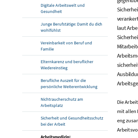
gegenübe
Digitale Arbeitswelt und
Sicherhei
Gesundheit
verankert
Junge Berufstätige: Damit du dich
laut Arbe
wohlfühlst
Sicherhe
Vereinbarkeit von Beruf und
Mitarbei
Familie
Arbeitsme
Elternkarenz und beruflicher
sicherhei
Wiedereinstieg
Ausbildu
Berufliche Auszeit für die
Arbeitsg
persönliche Weiterentwicklung
Nichtraucherschutz am
Die Arbei
Arbeitsplatz
mit allen
Sicherheit und Gesundheitsschutz
eng zusam
bei der Arbeit
Arbeitsvo
Arbeitsmedizin: