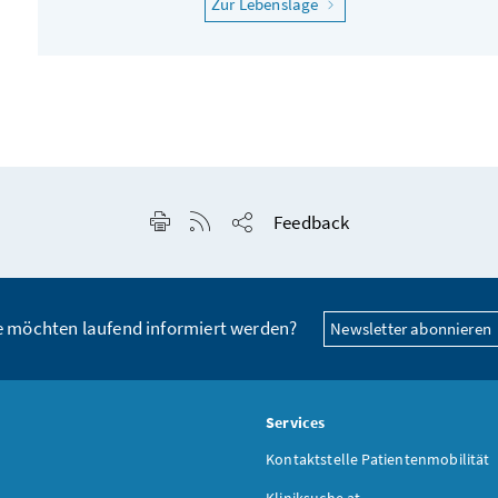
"Ich möchte gesund blei
Zur Lebenslage
Seite drucken
RSS-Feed anzeigen
Feedback
Seite teilen
e möchten laufend informiert werden?
Newsletter abonnieren
s
Services
Kontaktstelle Patientenmobilität