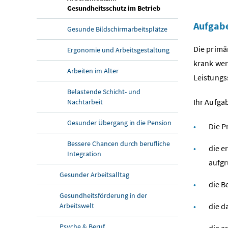
Gesundheitsschutz im Betrieb
Aufgab
Gesunde Bildschirmarbeitsplätze
Die primä
Ergonomie und Arbeitsgestaltung
krank we
Arbeiten im Alter
Leistungs
Belastende Schicht- und
Ihr Aufga
Nachtarbeit
Gesunder Übergang in die Pension
Die P
Bessere Chancen durch berufliche
die e
Integration
aufgr
Gesunder Arbeitsalltag
die B
Gesundheitsförderung in der
Arbeitswelt
die d
Psyche & Beruf
die a