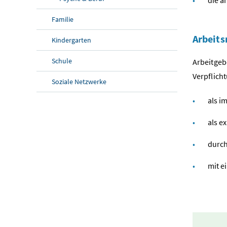
Familie
Arbeits
Kindergarten
Schule
Arbeitgeb
Verpflic
Soziale Netzwerke
als i
als e
durch
mit e