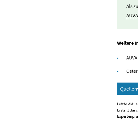
Als z
AUV
Weitere I
AUVA
Öster
Quellen
Letzte Aktua
Erstellt dur
Expertenprü