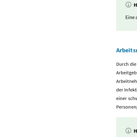
H
Eine 
Arbeits
Durch die
Arbeitgeb
Arbeitneh
der Infek
einer sch
Personeng
H