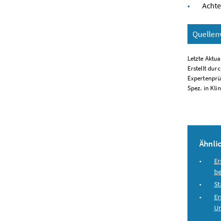
Achte
Quellen
Letzte Aktua
Erstellt dur
Expertenprüf
Spez. in Kli
Ähnlic
Er
be
St
Er
Un