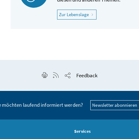
"Ich fühle mich krank"
Zur Lebenslage
Seite drucken
RSS-Feed anzeigen
Feedback
Seite teilen
e möchten laufend informiert werden?
Newsletter abonnieren
s
Services