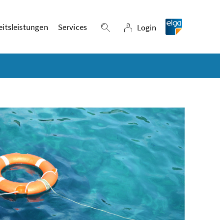
itsleistungen
Services
Login
Suche einblenden
Login