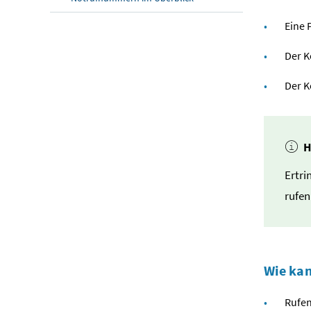
Eine 
Der K
Der K
H
Ertri
rufen
Wie kan
Rufen