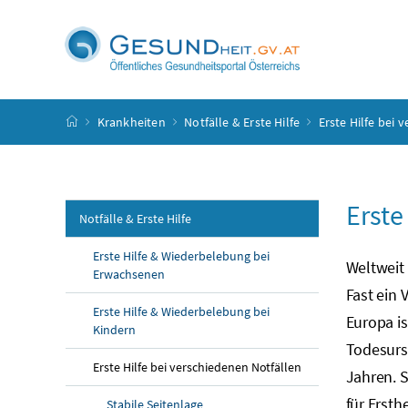
Accesskey
Accesskey
Accesskey
Accesskey
Zum Inhalt
Zum Hauptmenü
Zum Untermenü
Zur Suche
[4]
[1]
[3]
[2]
Startseite
Krankheiten
Notfälle & Erste Hilfe
Erste Hilfe bei 
Erste
Notfälle & Erste Hilfe
Erste Hilfe & Wiederbelebung bei
Weltweit 
Erwachsenen
Fast ein 
Erste Hilfe & Wiederbelebung bei
Europa is
Kindern
Todesurs
Erste Hilfe bei verschiedenen Notfällen
Jahren.
S
für Ersth
Stabile Seitenlage