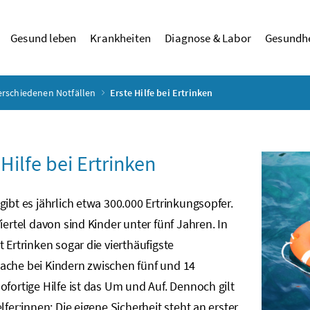
Gesund leben
Krankheiten
Diagnose & Labor
Gesundhe
verschiedenen Notfällen
Erste Hilfe bei Ertrinken
 Hilfe bei Ertrinken
gibt es jährlich etwa 300.000 Ertrinkungsopfer.
Viertel davon sind Kinder unter fünf Jahren. In
t Ertrinken sogar die vierthäufigste
ache bei Kindern zwischen fünf und 14
ofortige Hilfe ist das Um und Auf. Dennoch gilt
elfer:innen: Die eigene Sicherheit steht an erster