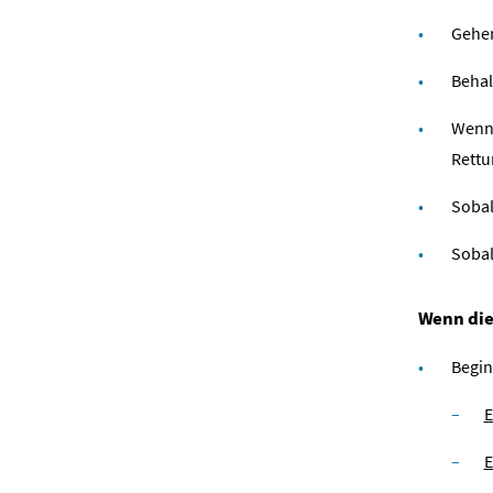
Gehen
Behal
Wenn 
Rettu
Sobal
Sobal
Wenn die
Begin
E
E