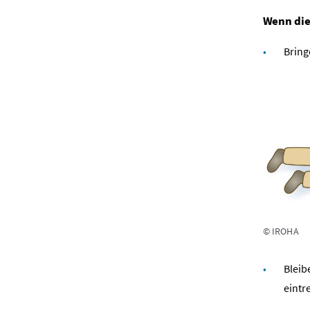
Wenn die
Bring
© IROHA
Bleib
eintr