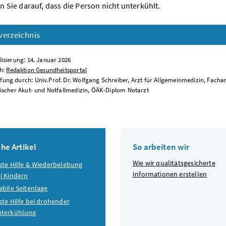
n Sie darauf, dass die Person nicht unterkühlt.
verzeichnis
lisierung: 14. Januar 2026
ch:
Redaktion Gesundheitsportal
ung durch: Univ.Prof. Dr. Wolfgang Schreiber, Arzt für Allgemeinmedizin, Facharz
nischer Akut- und Notfallmedizin, ÖÄK-Diplom Notarzt
he Artikel
So arbeiten wir
Wie wir qualitätsgesicherte
ste Hilfe & Wiederbelebung
Informationen erstellen
i Kindern
abile Seitenlage
ste Hilfe bei drohender
terkühlung