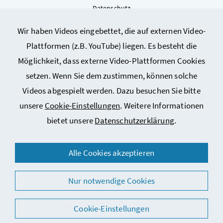
Datenschutz
Kontakt
Wir haben Videos eingebettet, die auf externen Video-
Sitemap
Plattformen (z.B. YouTube) liegen. Es besteht die
Cookie-Einstellungen
Möglichkeit, dass externe Video-Plattformen Cookies
setzen. Wenn Sie dem zustimmen, können solche
Videos abgespielt werden. Dazu besuchen Sie bitte
unsere
Cookie-Einstellungen
. Weitere Informationen
bietet unsere
Datenschutzerklärung
.
© 2026 Bundesministerium für Arbeit, Soziales, Gesundheit,
Alle Cookies akzeptieren
Pflege und Konsumentenschutz
Nur notwendige Cookies
Cookie-Einstellungen