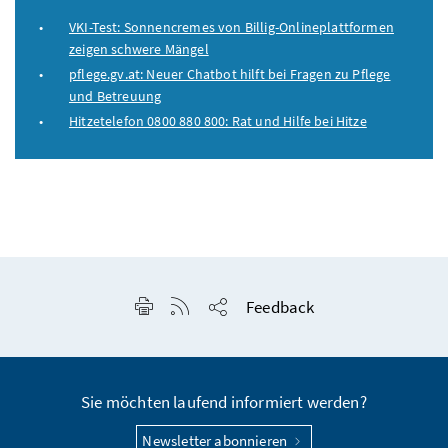
VKI-Test: Sonnencremes von Billig-Onlineplattformen
zeigen schwere Mängel
pflege.gv.at: Neuer Chatbot hilft bei Fragen zu Pflege
und Betreuung
Hitzetelefon 0800 880 800: Rat und Hilfe bei Hitze
Seite drucken
RSS-Feed anzeigen
Feedback
Seite teilen
Sie möchten laufend informiert werden?
Newsletter abonnieren