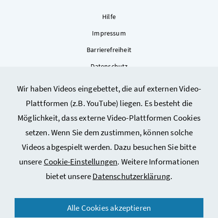
Hilfe
Impressum
Barrierefreiheit
Datenschutz
Kontakt
Wir haben Videos eingebettet, die auf externen Video-
Sitemap
Plattformen (z.B. YouTube) liegen. Es besteht die
Cookie-Einstellungen
Möglichkeit, dass externe Video-Plattformen Cookies
setzen. Wenn Sie dem zustimmen, können solche
Videos abgespielt werden. Dazu besuchen Sie bitte
unsere
Cookie-Einstellungen
. Weitere Informationen
bietet unsere
Datenschutzerklärung
.
© 2026 Bundesministerium für Arbeit, Soziales, Gesundheit,
Alle Cookies akzeptieren