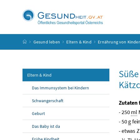
Accesskey
Accesskey
Accesskey
Accesskey
Zum Inhalt
Zum Hauptmenü
Zum Untermenü
Zur Suche
[4]
[1]
[3]
[2]
Startseite
Gesund leben
Eltern & Kind
Ernährung von Kinde
Süße 
Eltern & Kind
Kätz
Das Immunsystem bei Kindern
Schwangerschaft
Zutaten 
- 250
ml
M
Geburt
- 50
g
fei
Das Baby ist da
- etwas 
Frühe Kindheit