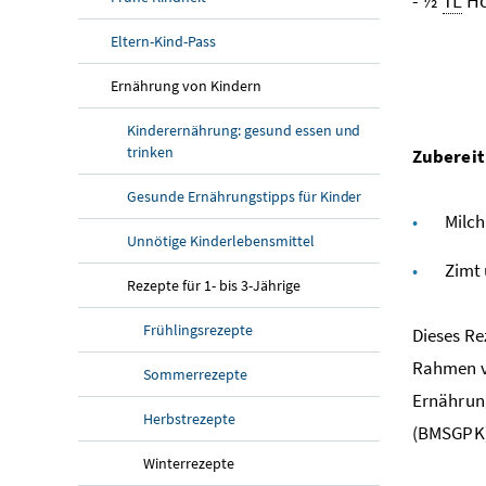
- ½
TL
Ho
Eltern-Kind-Pass
Ernährung von Kindern
Kinderernährung: gesund essen und
trinken
Zubereit
Gesunde Ernährungstipps für Kinder
Milch
Unnötige Kinderlebensmittel
Zimt 
Rezepte für 1- bis 3-Jährige
Frühlingsrezepte
Dieses R
Rahmen vo
Sommerrezepte
Ernährun
Herbstrezepte
(BMSGPK) 
Winterrezepte