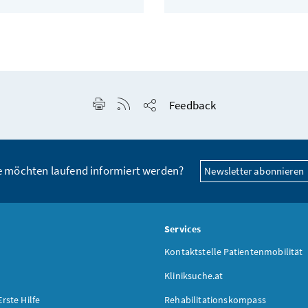
Seite drucken
RSS-Feed anzeigen
Feedback
Seite teilen
e möchten laufend informiert werden?
Newsletter abonnieren
s
Services
Kontaktstelle Patientenmobilität
Kliniksuche.at
Erste Hilfe
Rehabilitationskompass