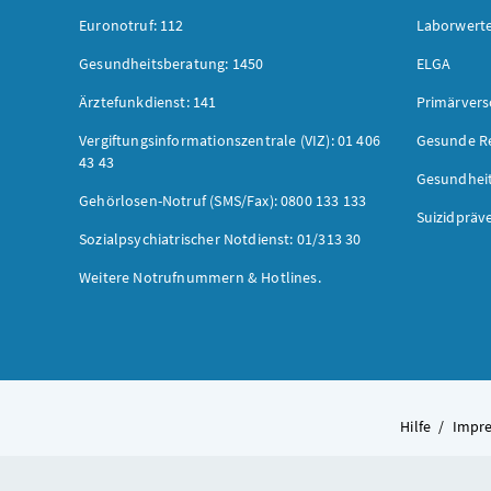
Euronotruf: 112
Laborwerte
Gesundheitsberatung: 1450
ELGA
Ärztefunkdienst: 141
Primärver
Vergiftungsinformationszentrale (VIZ): 01 406
Gesunde R
43 43
Gesundhei
Gehörlosen-Notruf (SMS/Fax): 0800 133 133
Suizidpräv
Sozialpsychiatrischer Notdienst: 01/313 30
Weitere Notrufnummern & Hotlines.
Hilfe
/
Impr