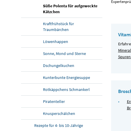
Expertenprü
Süße Polenta für aufgeweckte
Kätzchen
Kraftfrühstück für
Traumbärchen
Vitam
Löwenhappen
Erfahr
Minera
Sonne, Mond und Sterne
Spuren
Dschungelkuchen
Kunterbunte Energiesuppe
Rotkäppchens Schmankerl
Brosc
Er
Piratenteller
Br
Knusperschälchen
Rezepte für 4- bis 10-Jährige