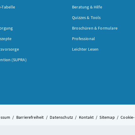
-Tabelle
Beratung & Hilfe
Quizzes & Tools
sorgung
Broschüren & Formulare
ezepte
Professional
tsvorsorge
Leichter Lesen
ention (SUPRA)
essum
/
Barrierefreiheit
/
Datenschutz
/
Kontakt
/
Sitemap
/
Cookie-