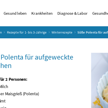
Gesund leben
Krankheiten
Diagnose & Labor
Gesundhe
rn
Rezepte für 1- bis 3-Jährige
Winterrezepte
Süße Polenta für au
Polenta für aufgeweckte
chen
für 2 Personen:
ilch
ner Maisgrieß (Polenta)
Zimt