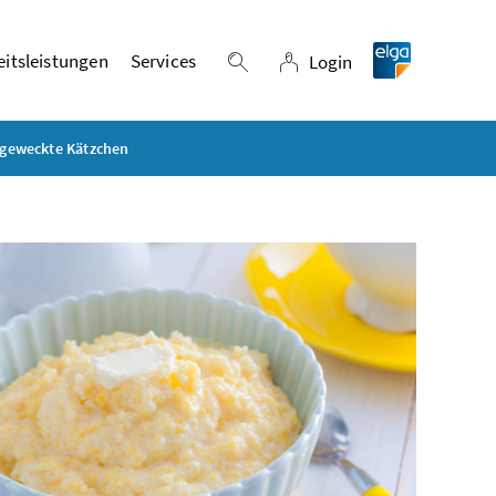
itsleistungen
Services
Login
Suche einblenden
Login
fgeweckte Kätzchen