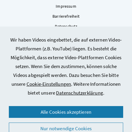
Impressum
Barrierefreiheit
Datenschutz
Kontakt
Wir haben Videos eingebettet, die auf externen Video-
Sitemap
Plattformen (z.B. YouTube) liegen. Es besteht die
Cookie-Einstellungen
Möglichkeit, dass externe Video-Plattformen Cookies
setzen. Wenn Sie dem zustimmen, können solche
Videos abgespielt werden. Dazu besuchen Sie bitte
unsere
Cookie-Einstellungen
. Weitere Informationen
bietet unsere
Datenschutzerklärung
.
© 2026 Bundesministerium für Arbeit, Soziales, Gesundheit,
Alle Cookies akzeptieren
Pflege und Konsumentenschutz
Nur notwendige Cookies