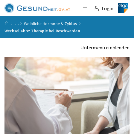
Accesskey
Accesskey
Accesskey
Accesskey
Zum Inhalt
Zum Hauptmenü
Zum Untermenü
Zur Suche
[4]
[1]
[3]
[2]
Login
Navigation einblende
Login
Startseite
…
Weibliche Hormone & Zyklus
Wechseljahre: Therapie bei Beschwerden
Untermenü einblenden