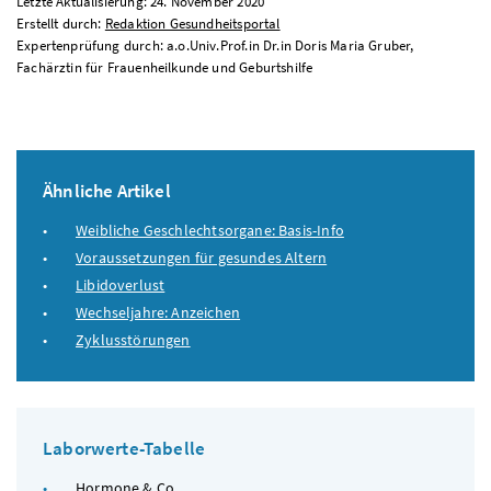
Letzte Aktualisierung: 24. November 2020
Erstellt durch:
Redaktion Gesundheitsportal
Expertenprüfung durch: a.o.Univ.Prof.in Dr.in Doris Maria Gruber,
Fachärztin für Frauenheilkunde und Geburtshilfe
Ähnliche Artikel
Weibliche Geschlechtsorgane: Basis-Info
Voraussetzungen für gesundes Altern
Libidoverlust
Wechseljahre: Anzeichen
Zyklusstörungen
Laborwerte-Tabelle
Hormone & Co.