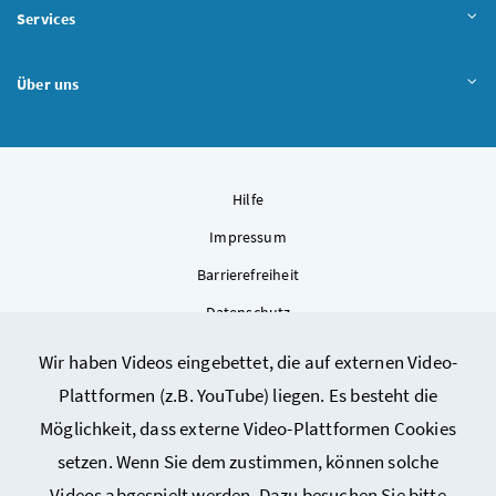
Services
Über uns
Hilfe
Impressum
Barrierefreiheit
Datenschutz
Kontakt
Wir haben Videos eingebettet, die auf externen Video-
Sitemap
Plattformen (z.B. YouTube) liegen. Es besteht die
Cookie-Einstellungen
Möglichkeit, dass externe Video-Plattformen Cookies
setzen. Wenn Sie dem zustimmen, können solche
Videos abgespielt werden. Dazu besuchen Sie bitte