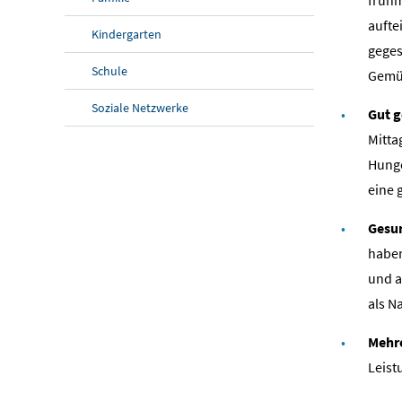
aufte
Kindergarten
geges
Schule
Gemü
Soziale Netzwerke
Gut g
Mitta
Hunge
eine 
Gesu
haben
und a
als N
Mehre
Leist