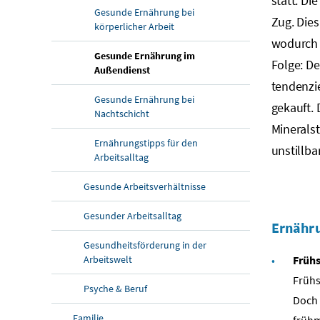
statt. Di
Gesunde Ernährung bei
Zug. Dies
körperlicher Arbeit
wodurch d
Gesunde Ernährung im
Folge: De
Außendienst
tendenzi
Gesunde Ernährung bei
gekauft. 
Nachtschicht
Mineralst
Ernährungstipps für den
unstillba
Arbeitsalltag
Gesunde Arbeitsverhältnisse
Gesunder Arbeitsalltag
Ernähru
Gesundheitsförderung in der
Arbeitswelt
Frühs
Frühs
Psyche & Beruf
Doch 
Familie
frühm