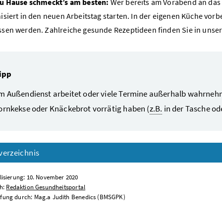
u Hause schmeckt’s am besten:
Wer bereits am Vorabend an das 
isiert in den neuen Arbeitstag starten. In der eigenen Küche vorb
sen werden. Zahlreiche gesunde Rezeptideen finden Sie in unse
ipp
m Außendienst arbeitet oder viele Termine außerhalb wahrnehm
ornkekse oder Knäckebrot vorrätig haben (
z.B.
in der Tasche od
verzeichnis
lisierung: 10. November 2020
ch:
Redaktion Gesundheitsportal
fung durch: Mag.a Judith Benedics (BMSGPK)