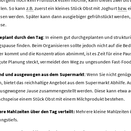
ilen. So kann
z.B.
zuerst ein kleines Stück Obst mit Joghurt
bzw.
ei
sen werden. Später kann dann ausgiebiger gefrühstückt werden, 
se.
eplant durch den Tag
: In einem gut durchgeplanten und strukturier
gspause finden. Beim Organisieren sollte jedoch nicht auf die B
r kommt und die Konzentration abnimmt, ist es Zeit für eine Paus
gute Planung steckt, vermeidet den Weg zu ungesunden Fast-Foo
nd und ausgewogen aus dem Supermarkt
: Wenn Sie nicht genüg
, bietet das reichhaltige Angebot aus dem Supermarkt Abhilfe. 
usgewogene Jause zusammengestellt werden. Diese kann etwa au
achspeise einem Stück Obst mit einem Milchprodukt bestehen.
re Mahlzeiten über den Tag verteilt:
Mehrere kleine Mahlzeiten ü
ungstiefs.