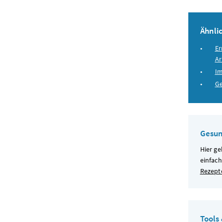
Ähnlic
Er
Ar
Im
Ge
Gesun
Hier ge
einfac
Rezept
Tools