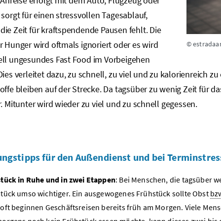
e Anreise erfolgt mit dem Auto, Flugzeug oder
 sorgt für einen stressvollen Tagesablauf,
ie Zeit für kraftspendende Pausen fehlt. Die
r Hunger wird oftmals ignoriert oder es wird
© estradaa
ell ungesundes Fast Food im Vorbeigehen
Dies verleitet dazu, zu schnell, zu viel und zu kalorienreich z
offe bleiben auf der Strecke. Da tagsüber zu wenig Zeit für d
r. Mitunter wird wieder zu viel und zu schnell gegessen.
ngstipps für den Außendienst und bei Terminstres
tück in Ruhe und in zwei Etappen
: Bei Menschen, die tagsüber w
tück umso wichtiger. Ein ausgewogenes Frühstück sollte Obst
bz
oft beginnen Geschäftsreisen bereits früh am Morgen. Viele Men
orgens noch kein Frühstück essen möchte, kann dieses zwei bis