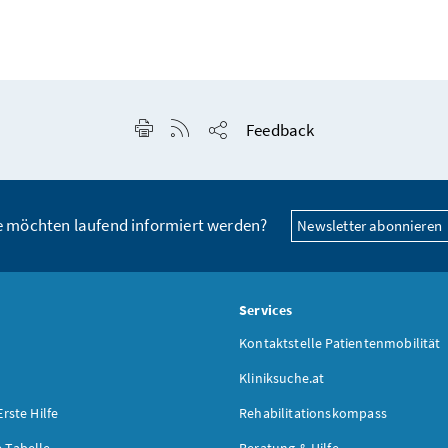
Seite drucken
RSS-Feed anzeigen
Feedback
Seite teilen
e möchten laufend informiert werden?
Newsletter abonnieren
s
Services
Kontaktstelle Patientenmobilität
Kliniksuche.at
Erste Hilfe
Rehabilitationskompass
-Tabelle
Beratung & Hilfe