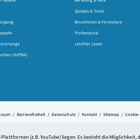
Quizzes & Tools
sorgung
Broschüren & Formulare
ezepte
Professional
tsvorsorge
Leichter Lesen
ention (SUPRA)
essum
/
Barrierefreiheit
/
Datenschutz
/
Kontakt
/
Sitemap
/
Cookie-
-Plattformen (z.B. YouTube) liegen. Es besteht die Möglichkeit