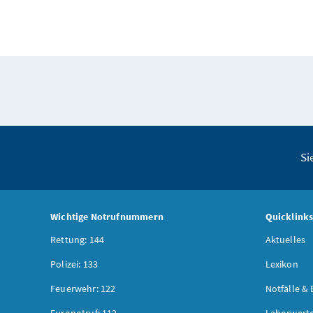
Si
Wichtige Notrufnummern
Quicklink
Rettung: 144
Aktuelles
Polizei: 133
Lexikon
Feuerwehr: 122
Notfälle & 
Euronotruf: 112
Laborwerte