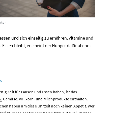
nton
u essen und sich einseitig zu ernähren. Vitamine und
as Essen bleibt, erscheint der Hunger dafür abends
s
enig Zeit für Pausen und Essen haben, ist das
w.
Gemüse, Vollkorn- und Milchprodukte enthalten.
schen haben um diese Uhrzeit noch keinen Appetit. Wer
 drei Stunden später nachholen
bzw.
auf zwei Etappen