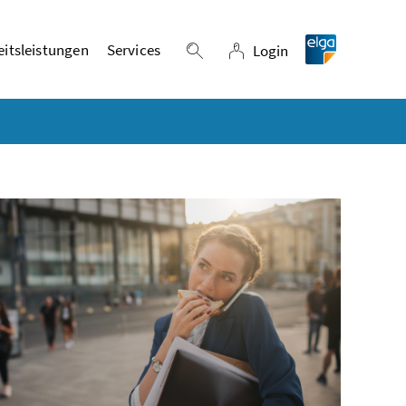
itsleistungen
Services
Login
Suche einblenden
Login