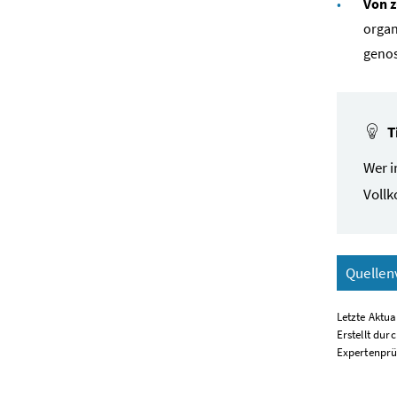
Von z
organ
genos
T
Wer i
Vollk
Quellen
Letzte Aktua
Erstellt dur
Expertenprü