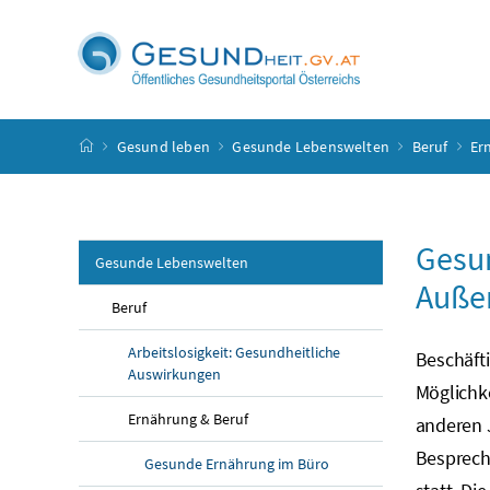
Accesskey
Accesskey
Accesskey
Accesskey
Zum Inhalt
Zum Hauptmenü
Zum Untermenü
Zur Suche
[4]
[1]
[3]
[2]
Startseite
Gesund leben
Gesunde Lebenswelten
Beruf
Er
Gesu
Gesunde Lebenswelten
Auße
Beruf
Arbeitslosigkeit: Gesundheitliche
Beschäfti
Auswirkungen
Möglichke
Ernährung & Beruf
anderen J
Besprech
Gesunde Ernährung im Büro