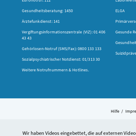
Gesundheitsberatung: 1450
ELGA
Ärztefunkdienst: 141
Primärver
Vergiftungsinformationszentrale (VIZ): 01 406
Gesunde R
43 43
Gesundhei
Gehörlosen-Notruf (SMS/Fax): 0800 133 133
Suizidpräv
Sozialpsychiatrischer Notdienst: 01/313 30
Weitere Notrufnummern & Hotlines.
Hilfe
/
Impr
Wir haben Videos eingebettet, die auf externen Video