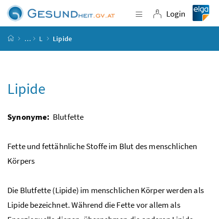
Accesskey
Accesskey
Accesskey
Accesskey
Zum Inhalt
Zum Hauptmenü
Zum Untermenü
Zur Suche
[4]
[1]
[3]
[2]
Login
Navigation einblende
Login
Startseite
…
L
Lipide
Lipide
Synonyme:
Blutfette
Fette und fettähnliche Stoffe im Blut des menschlichen
Körpers
Die Blutfette (Lipide) im menschlichen Körper werden als
Lipide bezeichnet. Während die Fette vor allem als