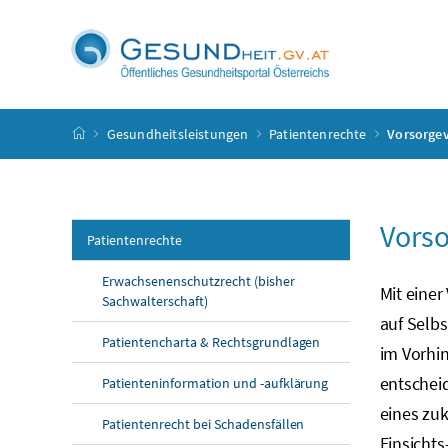
Accesskey
Accesskey
Accesskey
Accesskey
Zum Inhalt
Zum Hauptmenü
Zum Untermenü
Zur Suche
[4]
[1]
[3]
[2]
Startseite
Gesundheitsleistungen
Patientenrechte
Vorsorge
Vors
Patientenrechte
Erwachsenenschutzrecht (bisher
Mit eine
Sachwalterschaft)
auf Selb
Patientencharta & Rechtsgrundlagen
im Vorhin
entscheid
Patienteninformation und -aufklärung
eines zuk
Patientenrecht bei Schadensfällen
Einsichts