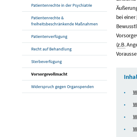
Patientenrechte in der Psychiatrie
Äußerung
bei einer
Patientenrechte &
freiheitsbeschränkende Maßnahmen
Bewusstlo
Vorsorge
Patientenverfügung
(
z.B.
Ange
Recht auf Behandlung
Vorausse
Sterbeverfügung
Vorsorgevollmacht
Inha
Widerspruch gegen Organspenden
W
W
W
W