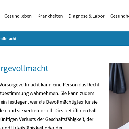
Gesund leben
Krankheiten
Diagnose & Labor
Gesundhe
vollmacht
orgevollmacht
r Vorsorgevollmacht kann eine Person das Recht
stbestimmung wahrnehmen. Sie kann zudem
ein festlegen, wer als Bevollmächtigte:r für sie
en und sie vertreten soll. Dies betrifft den Fall
ünftigen Verlusts der Geschäftsfähigkeit, der
- und Urteilsfähigkeit oder der