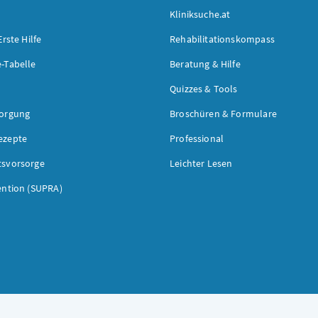
Kliniksuche.at
Erste Hilfe
Rehabilitationskompass
-Tabelle
Beratung & Hilfe
Quizzes & Tools
sorgung
Broschüren & Formulare
ezepte
Professional
tsvorsorge
Leichter Lesen
ention (SUPRA)