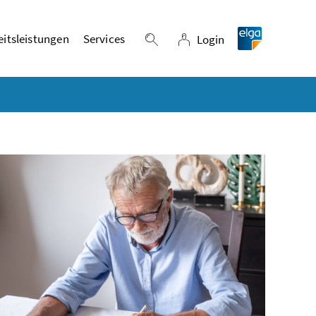
itsleistungen
Services
Login
Suche einblenden
Login