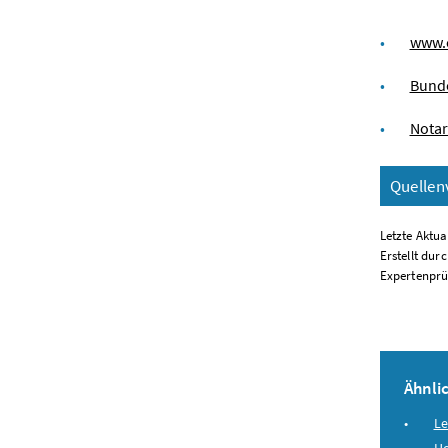
www.o
Bunde
Nota
Quellen
Letzte Aktua
Erstellt dur
Expertenprü
Ähnlic
Le