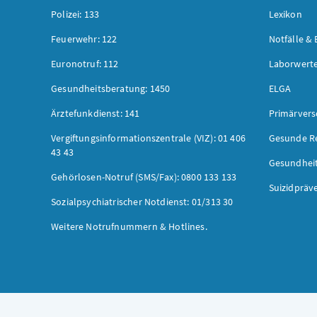
Polizei: 133
Lexikon
Feuerwehr: 122
Notfälle & 
Euronotruf: 112
Laborwerte
Gesundheitsberatung: 1450
ELGA
Ärztefunkdienst: 141
Primärver
Vergiftungsinformationszentrale (VIZ): 01 406
Gesunde R
43 43
Gesundhei
Gehörlosen-Notruf (SMS/Fax): 0800 133 133
Suizidpräv
Sozialpsychiatrischer Notdienst: 01/313 30
Weitere Notrufnummern & Hotlines.