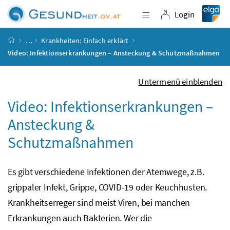
Accesskey
Accesskey
Accesskey
Accesskey
Zum Inhalt
Zum Hauptmenü
Zum Untermenü
Zur Suche
[4]
[1]
[3]
[2]
Login
Navigation einblende
Login
Startseite
…
Krankheiten: Einfach erklärt
Video: Infektionserkrankungen – Ansteckung & Schutzmaßnahmen
Untermenü einblenden
Video: Infektionserkrankungen –
Ansteckung &
Schutzmaßnahmen
Es gibt verschiedene Infektionen der Atemwege,
z.B.
grippaler Infekt, Grippe, COVID-19 oder Keuchhusten.
Krankheitserreger sind meist Viren, bei manchen
Erkrankungen auch Bakterien. Wer die