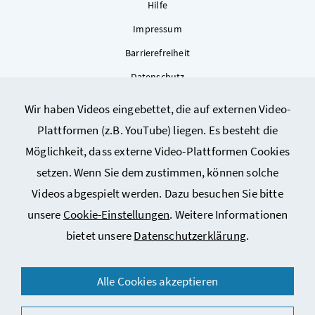
Hilfe
Impressum
Barrierefreiheit
Datenschutz
Kontakt
Wir haben Videos eingebettet, die auf externen Video-
Sitemap
Plattformen (z.B. YouTube) liegen. Es besteht die
Cookie-Einstellungen
Möglichkeit, dass externe Video-Plattformen Cookies
setzen. Wenn Sie dem zustimmen, können solche
Videos abgespielt werden. Dazu besuchen Sie bitte
unsere
Cookie-Einstellungen
. Weitere Informationen
bietet unsere
Datenschutzerklärung
.
© 2026 Bundesministerium für Arbeit, Soziales, Gesundheit,
Alle Cookies akzeptieren
Pflege und Konsumentenschutz