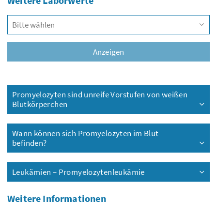
Weitere Laborwerte
Vors
Anzeigen
Promyelozyten sind unreife Vorstufen von weißen
Blutkörperchen
Wann können sich Promyelozyten im Blut
befinden?
Leukämien – Promyelozytenleukämie
Weitere Informationen