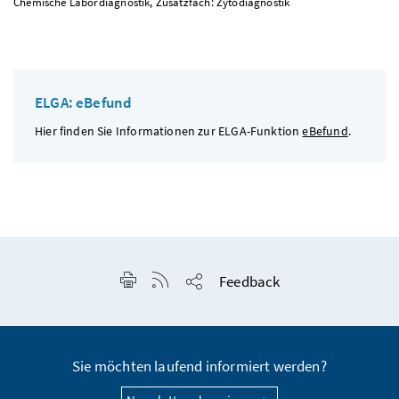
Chemische Labordiagnostik, Zusatzfach: Zytodiagnostik
ELGA: eBefund
Hier finden Sie Informationen zur ELGA-Funktion
eBefund
.
Seite drucken
RSS-Feed anzeigen
Feedback
Seite teilen
Sie möchten laufend informiert werden?