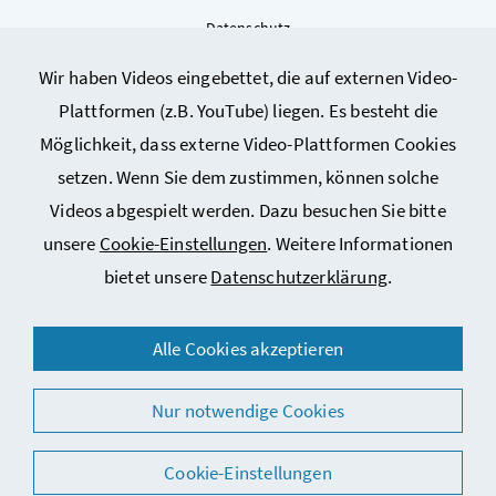
Datenschutz
Kontakt
Wir haben Videos eingebettet, die auf externen Video-
Sitemap
Plattformen (z.B. YouTube) liegen. Es besteht die
Cookie-Einstellungen
Möglichkeit, dass externe Video-Plattformen Cookies
setzen. Wenn Sie dem zustimmen, können solche
Videos abgespielt werden. Dazu besuchen Sie bitte
unsere
Cookie-Einstellungen
. Weitere Informationen
bietet unsere
Datenschutzerklärung
.
© 2026 Bundesministerium für Arbeit, Soziales, Gesundheit,
Alle Cookies akzeptieren
Pflege und Konsumentenschutz
Nur notwendige Cookies
Cookie-Einstellungen