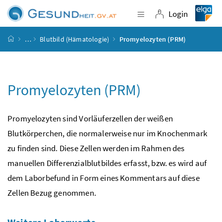
Accesskey
Accesskey
Accesskey
Accesskey
Zum Inhalt
Zum Hauptmenü
Zum Untermenü
Zur Suche
[4]
[1]
[3]
[2]
Login
Navigation einblende
Login
Startseite
…
Blutbild (Hämatologie)
Promyelozyten (PRM)
Promyelozyten (PRM)
Promyelozyten sind Vorläuferzellen der weißen
Blutkörperchen, die normalerweise nur im Knochenmark
zu finden sind. Diese Zellen werden im Rahmen des
manuellen Differenzialblutbildes erfasst,
bzw.
es wird auf
dem Laborbefund in Form eines Kommentars auf diese
Zellen Bezug genommen.