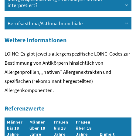
interpretiert?
Berufsasthma/Asthma bronchiale
Weitere Informationen
LOINC
: Es gibt jeweils allergenspezifische LOINC-Codes zur
Bestimmung von Antikörpern hinsichtlich von
Allergenprofilen, „nativen“ Allergenextrakten und
spezifischen (rekombinant hergestellten)
Allergenkomponenten.
Referenzwerte
Männer
Männer
Frauen
Frauen
bis 18
über 18
bis 18
über 18
Jahre
Jahre
Jahre
Jahre
Einheit