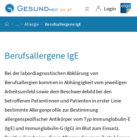
Accesskey
Accesskey
Accesskey
Accesskey
Zum Inhalt
Zum Hauptmenü
Zum Untermenü
Zur Suche
[4]
[1]
[3]
[2]
Login
Navigation einblende
Login
Startseite
…
Allergie
Berufsallergene IgE
Berufsallergene IgE
Bei der labordiagnostischen Abklärung von
Berufsallergien kommen in Abhängigkeit vom jeweiligen
Arbeitsumfeld sowie dem Beschwerdebild bei den
betroffenen Patientinnen und Patienten in erster Linie
bestimmte Allergenprofile zur Bestimmung
allergenspezifischer Antikörper vom Typ Immunglobulin-E
(IgE) und Immunglobulin-G (IgG) im Blut zum Einsatz.