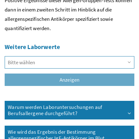
Positive Ergebnisse dieser Allergen-Gruppen-Tests können
dann in einem zweiten Schritt im Hinblick auf die
allergenspezifischen Antikörper spezifiziert sowie
quantifiziert werden.
Weitere Laborwerte
Vors
Anzeigen
Warum werden Laboruntersuchungen auf
Berufsallergene durchgeführt?
Wie wird das Ergebnis der Bestimmung
allergenspezifischer IgE-Antikörper im Blut