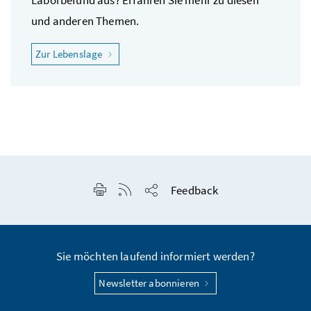
Laborbefund aus? Erfahren Sie mehr zu diesen
und anderen Themen.
"Ich fühle mich krank"
Zur Lebenslage
Seite drucken
RSS-Feed anzeigen
Feedback
Seite teilen
Sie möchten laufend informiert werden?
Newsletter abonnieren