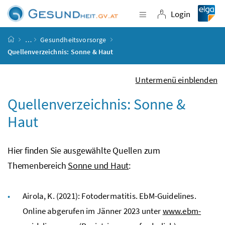
Accesskey
Accesskey
Accesskey
Accesskey
Zum Inhalt
Zum Hauptmenü
Zum Untermenü
Zur Suche
[4]
[1]
[3]
[2]
Login
Navigation einblende
Login
Startseite
…
Gesundheitsvorsorge
Quellenverzeichnis: Sonne & Haut
Untermenü einblenden
Quellenverzeichnis: Sonne &
Haut
Hier finden Sie ausgewählte Quellen zum
Themenbereich
Sonne und Haut
:
Airola, K. (2021): Fotodermatitis. EbM-Guidelines.
Online abgerufen im Jänner 2023 unter
www.ebm-