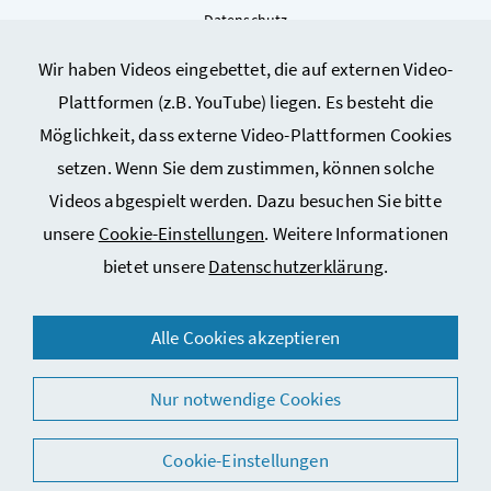
Datenschutz
Kontakt
Wir haben Videos eingebettet, die auf externen Video-
Sitemap
Plattformen (z.B. YouTube) liegen. Es besteht die
Cookie-Einstellungen
Möglichkeit, dass externe Video-Plattformen Cookies
setzen. Wenn Sie dem zustimmen, können solche
Videos abgespielt werden. Dazu besuchen Sie bitte
unsere
Cookie-Einstellungen
. Weitere Informationen
bietet unsere
Datenschutzerklärung
.
© 2026 Bundesministerium für Arbeit, Soziales, Gesundheit,
Alle Cookies akzeptieren
Pflege und Konsumentenschutz
Nur notwendige Cookies
Cookie-Einstellungen