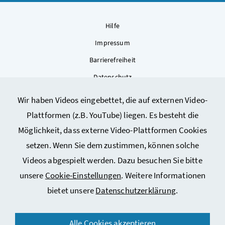
Hilfe
Impressum
Barrierefreiheit
Datenschutz
Kontakt
Wir haben Videos eingebettet, die auf externen Video-
Sitemap
Plattformen (z.B. YouTube) liegen. Es besteht die
Cookie-Einstellungen
Möglichkeit, dass externe Video-Plattformen Cookies
setzen. Wenn Sie dem zustimmen, können solche
Videos abgespielt werden. Dazu besuchen Sie bitte
unsere
Cookie-Einstellungen
. Weitere Informationen
bietet unsere
Datenschutzerklärung
.
© 2026 Bundesministerium für Arbeit, Soziales, Gesundheit,
Alle Cookies akzeptieren