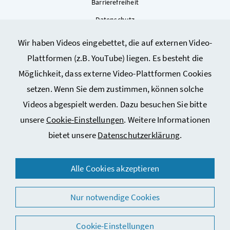
Barrierefreiheit
Datenschutz
Kontakt
Wir haben Videos eingebettet, die auf externen Video-
Sitemap
Plattformen (z.B. YouTube) liegen. Es besteht die
Cookie-Einstellungen
Möglichkeit, dass externe Video-Plattformen Cookies
setzen. Wenn Sie dem zustimmen, können solche
Videos abgespielt werden. Dazu besuchen Sie bitte
unsere
Cookie-Einstellungen
. Weitere Informationen
bietet unsere
Datenschutzerklärung
.
© 2026 Bundesministerium für Arbeit, Soziales, Gesundheit,
Alle Cookies akzeptieren
Pflege und Konsumentenschutz
Nur notwendige Cookies
Cookie-Einstellungen