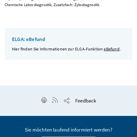
Chemische Labordiagnostik, Zusatzfach: Zytodiagnostik
ELGA: eBefund
Hier finden Sie Informationen zur ELGA-Funktion
eBefund
.
Seite drucken
RSS-Feed anzeigen
Feedback
Seite teilen
Sie möchten laufend informiert werden?