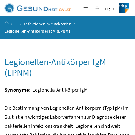
Accesskey
Accesskey
Accesskey
Accesskey
Zum Inhalt
Zum Hauptmenü
Zum Untermenü
Zur Suche
[4]
[1]
[3]
[2]
Login
Navigation einblende
Login
Startseite
…
Infektionen mit Bakterien
Legionellen-Antikörper IgM (LPNM)
Legionellen-Antikörper IgM
(LPNM)
Synonyme:
Legionella-Antikörper IgM
Die Bestimmung von Legionellen-Antikörpern (Typ IgM) im
Blut ist ein wichtiges Laborverfahren zur Diagnose dieser
bakteriellen Infektionskrankheit. Legionellen sind weit
verbreitete Bakterien, die bevorzugt in feuchten Bereichen