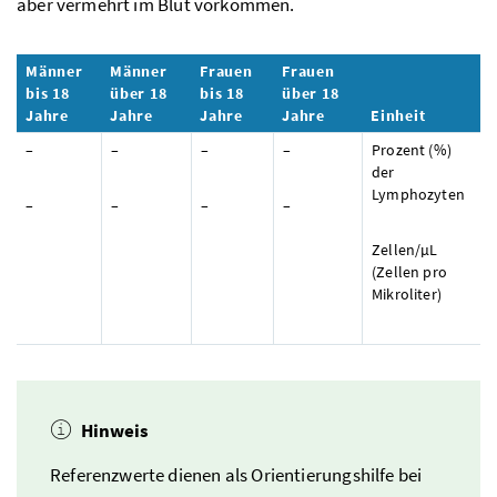
aber vermehrt im Blut vorkommen.
Männer
Männer
Frauen
Frauen
bis 18
über 18
bis 18
über 18
Jahre
Jahre
Jahre
Jahre
Einheit
–
–
–
–
Prozent (%)
der
Lymphozyten
–
–
–
–
Zellen/µL
(Zellen pro
Mikroliter)
Hinweis
Referenzwerte dienen als Orientierungshilfe bei