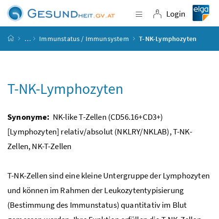
Accesskey
Accesskey
Accesskey
Accesskey
Zum Inhalt
Zum Hauptmenü
Zum Untermenü
Zur Suche
[4]
[1]
[3]
[2]
Login
Navigation einblende
Login
Startseite
…
Immunstatus / Immunsystem
T-NK-Lymphozyten
T-NK-Lymphozyten
Synonyme:
NK-like T-Zellen (CD56.16+CD3+)
[Lymphozyten] relativ/absolut (NKLRY/NKLAB), T-NK-
Zellen, NK-T-Zellen
T-NK-Zellen sind eine kleine Untergruppe der Lymphozyten
und können im Rahmen der Leukozytentypisierung
(Bestimmung des Immunstatus) quantitativ im Blut