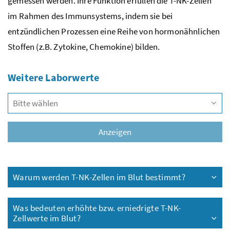
gemessen werden. Ihre Funktion erfüllen die T-NK-Zellen
im Rahmen des Immunsystems, indem sie bei
entzündlichen Prozessen eine Reihe von hormonähnlichen
Stoffen (
z.B.
Zytokine, Chemokine) bilden.
Weitere Laborwerte
Vors
Anzeigen
Warum werden T-NK-Zellen im Blut bestimmt?
Was bedeuten erhöhte
bzw.
erniedrigte T-NK-
Zellwerte im Blut?