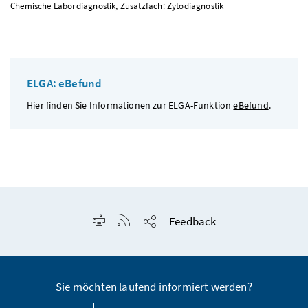
Chemische Labordiagnostik, Zusatzfach: Zytodiagnostik
ELGA: eBefund
Hier finden Sie Informationen zur ELGA-Funktion
eBefund
.
Seite drucken
RSS-Feed anzeigen
Feedback
Seite teilen
Sie möchten laufend informiert werden?