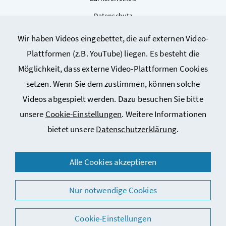
Datenschutz
Kontakt
Wir haben Videos eingebettet, die auf externen Video-
Sitemap
Plattformen (z.B. YouTube) liegen. Es besteht die
Cookie-Einstellungen
Möglichkeit, dass externe Video-Plattformen Cookies
setzen. Wenn Sie dem zustimmen, können solche
Videos abgespielt werden. Dazu besuchen Sie bitte
unsere
Cookie-Einstellungen
. Weitere Informationen
bietet unsere
Datenschutzerklärung
.
© 2026 Bundesministerium für Arbeit, Soziales, Gesundheit,
Alle Cookies akzeptieren
Pflege und Konsumentenschutz
Nur notwendige Cookies
Cookie-Einstellungen