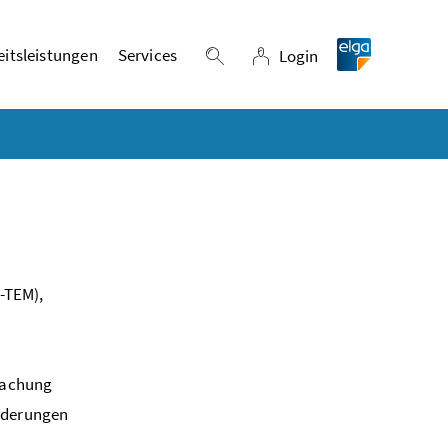
itsleistungen
Services
Login
Suche einblenden
Login
-TEM),
rwachung
änderungen