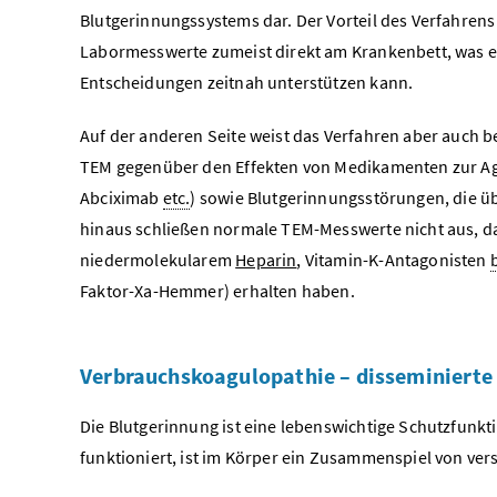
Blutgerinnungssystems dar. Der Vorteil des Verfahrens 
Labormesswerte zumeist direkt am Krankenbett, was ei
Entscheidungen zeitnah unterstützen kann.
Auf der anderen Seite weist das Verfahren aber auch 
TEM gegenüber den Effekten von Medikamenten zur Agg
Abciximab
etc.
) sowie Blutgerinnungsstörungen, die ü
hinaus schließen normale TEM-Messwerte nicht aus, d
niedermolekularem
Heparin
, Vitamin-K-Antagonisten
Faktor-Xa-Hemmer) erhalten haben.
Verbrauchskoagulopathie – disseminierte 
Die Blutgerinnung ist eine lebenswichtige Schutzfunkti
funktioniert, ist im Körper ein Zusammenspiel von ver