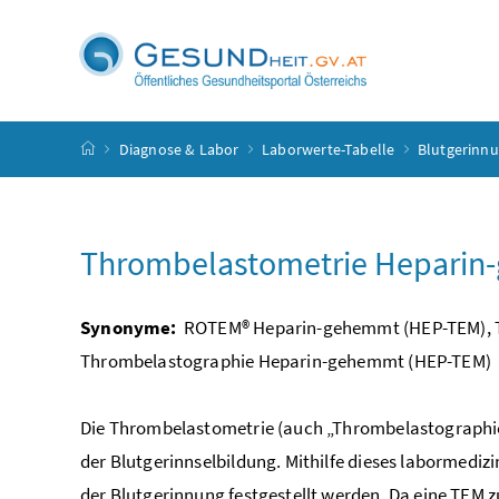
Accesskey
Accesskey
Accesskey
Accesskey
Zum Inhalt
Zum Hauptmenü
Zum Untermenü
Zur Suche
[4]
[1]
[3]
[2]
Startseite
Diagnose & Labor
Laborwerte-Tabelle
Blutgerinn
Thrombelastometrie Hepari
Synonyme:
ROTEM® Heparin-gehemmt (HEP-TEM), 
Thrombelastographie Heparin-gehemmt (HEP-TEM)
Die Thrombelastometrie (auch „Thrombelastograph
der Blutgerinnselbildung. Mithilfe dieses labormedi
der Blutgerinnung festgestellt werden. Da eine TEM 