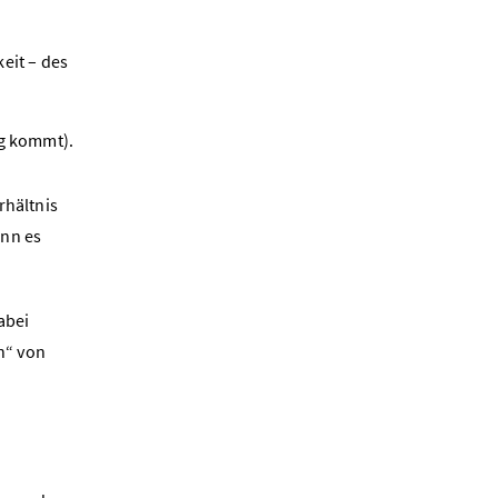
keit – des
ng kommt).
rhältnis
nn es
abei
h“ von