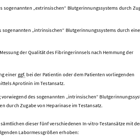
es sogenannten „extrinsischen“ Blutgerinnungssystems durch Zu
es sogenannten „intrinsischen“ Blutgerinnungssystems durch ein
essung der Qualität des Fibringerinnsels nach Hemmung der
ng einer
ggf.
bei der Patientin oder dem Patienten vorliegenden
ttels Aprotinin im Testansatz.
vorwiegend des sogenannten „intrinsischen“ Blutgerinnungssys
en durch Zugabe von Heparinase im Testansatz.
 sämtlichen dieser fünf verschiedenen In-vitro-Testansätze mit d
e folgenden Labormessgrößen erhoben: