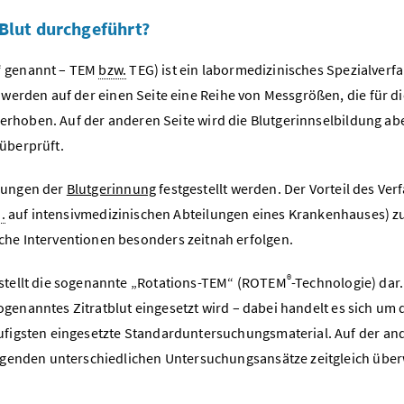
Blut durchgeführt?
“ genannt – TEM
bzw.
TEG) ist ein labormedizinisches Spezialverf
werden auf der einen Seite eine Reihe von Messgrößen, die für di
 erhoben. Auf der anderen Seite wird die Blutgerinnselbildung ab
überprüft.
rungen der
Blutgerinnung
festgestellt werden. Der Vorteil des Verf
a.
auf intensivmedizinischen Abteilungen eines Krankenhauses) 
he Interventionen besonders zeitnah erfolgen.
®
stellt die sogenannte „Rotations-TEM“ (ROTEM
-Technologie) dar.
sogenanntes Zitratblut eingesetzt wird – dabei handelt es sich um 
ufigsten eingesetzte Standarduntersuchungsmaterial. Auf der an
olgenden unterschiedlichen Untersuchungsansätze zeitgleich übe