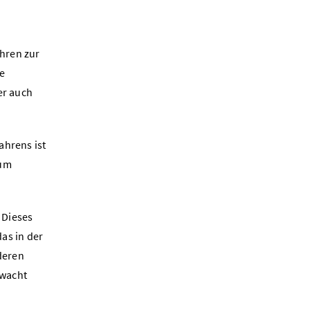
ahren zur
e
er auch
ahrens ist
zum
 Dieses
das in der
deren
rwacht