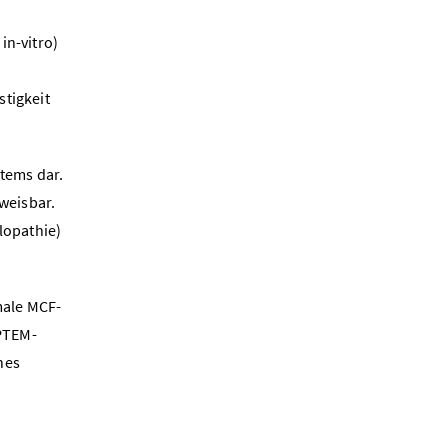
in-vitro)
stigkeit
stems dar.
weisbar.
opathie)
male MCF-
APTEM-
hes