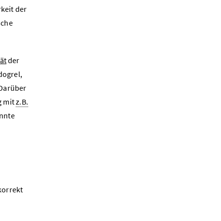
keit der
sche
tät
der
dogrel,
 Darüber
g mit
z.B.
nnte
korrekt