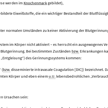
iese werden im
Knochenmark
gebildet),
ildete Eiweißstoffe, die ein wichtiger Bestandteil der Blutflüssig
unter normalen Umständen zu keiner Aktivierung der Blutgerinnu
stem im Körper nicht aktiviert – es herrscht ein ausgewogenes Ve
 Blutgerinnung. Bei bestimmten Zuständen
bzw.
Erkrankungen ka
ner „Entgleisung“) des Gerinnungssystems kommen:
 (
bzw.
disseminierte intravasale Coagulation [DIC]) bezeichnet. D
amten Körper und eben einem
u.U.
lebensbedrohlichen „Verbrauc
en Ursachen sein: