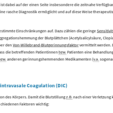
ist dabei auf der einen Seite insbesondere die zeitnahe Verfügbar
ne rasche Diagnostik ermöglicht und auf diese Weise therapeuti
bestimmte Einschränkungen auf. Dazu zählen die geringe
Sensitivi
regationshemmung der Blutplättchen (Acetylsalicylsäure, Clopi
ber den
Von-Willebrand-Blutgerinnungsfaktor
vermittelt werden.
ass die betreffenden Patientinnen
bzw.
Patienten eine Behandlun
bzw.
anderen gerinnungshemmenden Medikamenten (
v.a.
sogena
intravasale Coagulation (DIC)
on des Körpers. Damit die Blutstillung
z.B.
nach einer Verletzung 
schiedenen Faktoren wichtig: