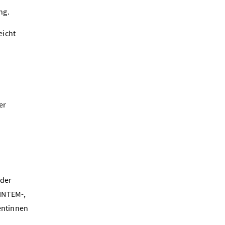
ng.
eicht
er
 der
 INTEM-,
entinnen