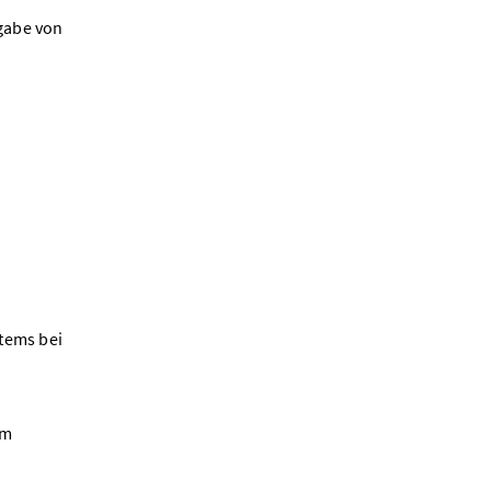
gabe von
e
tems bei
em