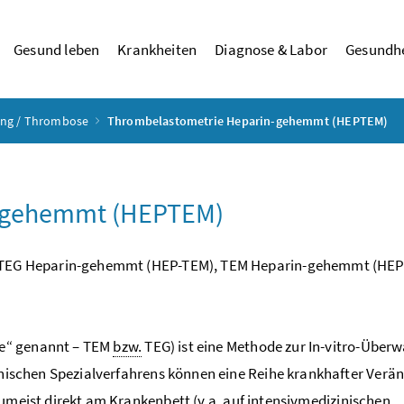
Gesund leben
Krankheiten
Diagnose & Labor
Gesundhe
ung / Thrombose
Thrombelastometrie Heparin-gehemmt (HEPTEM)
n-gehemmt (HEPTEM)
TEG Heparin-gehemmt (HEP-TEM), TEM Heparin-gehemmt (HEP
ie“ genannt – TEM
bzw.
TEG) ist eine Methode zur In-vitro-Übe
zinischen Spezialverfahrens können eine Reihe krankhafter Ver
zumeist direkt am Krankenbett (
v.a.
auf intensivmedizinischen