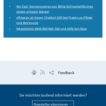
VKI-Test: Sonnencremes von Billig-Onlineplattformen
zeigen schwere Mängel
pflege.gv.at: Neuer Chatbot hilft bei Fragen zu Pflege
und Betreuung
Hitzetelefon 0800 880 800: Rat und Hilfe bei Hitze
Seite drucken
RSS-Feed anzeigen
Feedback
Seite teilen
Sie möchten laufend informiert werden?
Newsletter abonnieren