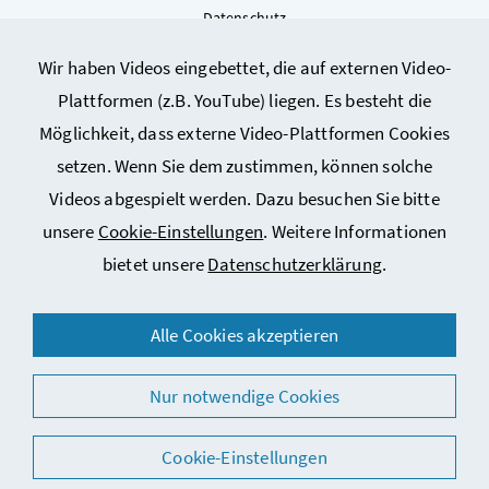
Datenschutz
Kontakt
Wir haben Videos eingebettet, die auf externen Video-
Sitemap
Plattformen (z.B. YouTube) liegen. Es besteht die
Cookie-Einstellungen
Möglichkeit, dass externe Video-Plattformen Cookies
setzen. Wenn Sie dem zustimmen, können solche
Videos abgespielt werden. Dazu besuchen Sie bitte
unsere
Cookie-Einstellungen
. Weitere Informationen
bietet unsere
Datenschutzerklärung
.
© 2026 Bundesministerium für Arbeit, Soziales, Gesundheit,
Alle Cookies akzeptieren
Pflege und Konsumentenschutz
Nur notwendige Cookies
Cookie-Einstellungen